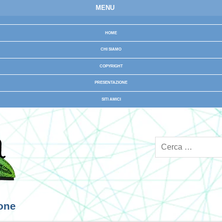
MENU
HOME
CHI SIAMO
COPYRIGHT
PRESENTAZIONE
SITI AMICI
ione