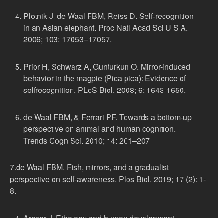
Plotnik J, de Waal FBM, Reiss D. Self-recognition
in an Asian elephant. Proc Natl Acad Sci U S A.
2006; 103: 17053–17057.
Prior H, Schwarz A, Gunturkun O. Mirror-induced
behavior in the magpie (Pica pica): Evidence of
selfrecognition. PLoS Biol. 2008; 6: 1643-1650.
de Waal FBM, & Ferrari PF. Towards a bottom-up
perspective on animal and human cognition.
Trends Cogn Sci. 2010; 14: 201–207
7.de Waal FBM. Fish, mirrors, and a gradualist
perspective on self-awareness. Plos Biol. 2019; 17 (2): 1-
8.
Archer J. Ethology and human development.