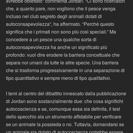
avrebbe obiettato” commenta Jordan. “Ci sono ricercatori
che, a quanto pare, non vogliono che il pesce venga
incluso nel club segreto degli animali dotati di
autoconsapevolezza”, ha affermato. “Perché questo
significa che i primati non sono più così speciali.” Ma
concedere a un pesce una qualche sorta di
autoconsapevolezza ha anche un significato più
profondo: vuol dire erodere la barriera concettuale che
separa noi umani da tutte le altre specie. Una barriera
che si trasforma progressivamente in una separazione di
tipo
quantitativo
e sempre meno di tipo
qualitativo
.
I temi al centro del dibattito innescato dalla pubblicazione
di Jordan sono sostanzialmente due: che cosa significhi
autocoscienza e se, comunque essa sia definita, il test
dello specchio sia un strumento affidabile per verificare
se un animale la possieda o no. Tuttavia, domandarsi se
un animale sia dotato di autocoscienza potrebbe essere