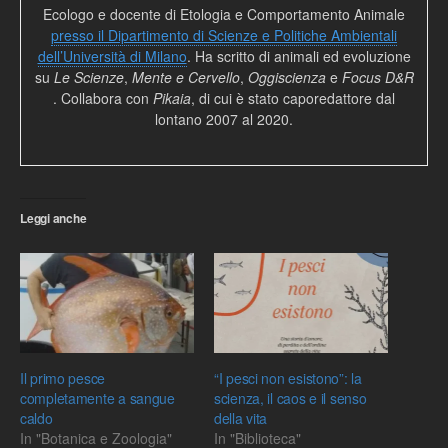
Ecologo e docente di Etologia e Comportamento Animale
presso il Dipartimento di Scienze e Politiche Ambientali
dell’Università di Milano
. Ha scritto di animali ed evoluzione
su
Le Scienze
,
Mente e Cervello
,
Oggiscienza
e
Focus D&R
. Collabora con
Pikaia
, di cui è stato caporedattore dal
lontano 2007 al 2020.
Leggi anche
Il primo pesce
“I pesci non esistono”: la
completamente a sangue
scienza, il caos e il senso
caldo
della vita
In "Botanica e Zoologia"
In "Biblioteca"