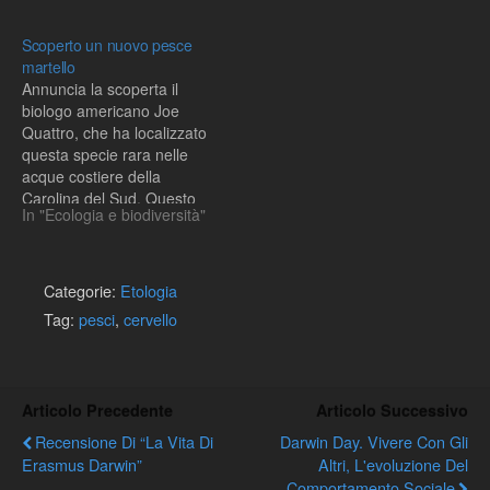
Scoperto un nuovo pesce
martello
Annuncia la scoperta il
biologo americano Joe
Quattro, che ha localizzato
questa specie rara nelle
acque costiere della
Carolina del Sud. Questo
In "Ecologia e biodiversità"
squalo potrebbe essere a
rischio di estinzione, a
causa del degrado
ambientale del ristretto
Categorie:
Etologia
habitat in cui vive; d'altra
Tag:
pesci
,
cervello
parte negli ultimi anni e'
stato osservato un trend…
Articolo Precedente
Articolo Successivo
Recensione Di “La Vita Di
Darwin Day. Vivere Con Gli
Erasmus Darwin”
Altri, L'evoluzione Del
Comportamento Sociale