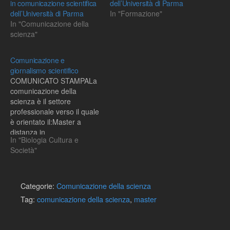
in comunicazione scientifica
dell’Università di Parma
dell’Università di Parma
In "Formazione"
In "Comunicazione della
scienza"
Comunicazione e
giornalismo scientifico
COMUNICATO STAMPALa
comunicazione della
scienza è il settore
professionale verso il quale
è orientato il:Master a
distanza in
In "Biologia Cultura e
"Comunicazione e
Società"
giornalismo scientifico"
attivato dall'Università degli
Studi di Ferrara, in
collaborazione con
Categorie:
Comunicazione della scienza
Consorzio Omniacom /
Tag:
comunicazione della scienza
,
master
CERTE, per l'anno
accademico
2008/2009.Destinatari del