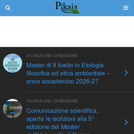
Tag › Master
23 LUGLIO 2026 • DI REDAZIONE
Master di II livello in Etologia
filosofica ed etica ambientale –
anno accademico 2026-27
10 LUGLIO 2025 • DI REDAZIONE
Comunicazione scientifica,
aperte le iscrizioni alla 5°
edizione del Master