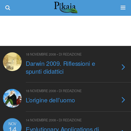
Categorie ›
Biblioteca
18 NOVEMBRE 2008 • DI REDAZIONE
Darwin 2009. Riflessioni e
spunti didattici
18 NOVEMBRE 2008 • DI REDAZIONE
L’origine dell’uomo
14 NOVEMBRE 2008 • DI REDAZIONE
NOV
14
Evolutionary Applications di