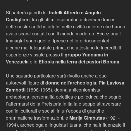
Si parlerà quindi dei
fratelli Alfredo e Angelo
Castiglioni
, fra gli ultimi esploratori a ricercare tracce
delle nostre antiche origini nelle civiltà odierne che hanno
avuto scarsi contatti con il mondo moderno. Eccezionali
immagini sono quelle riprese nei loro documentari,
alcune mai fotografate prima, che attestano le incredibili
esperienze vissute presso il
gruppo Yanoama in
Venezuela
e in
Etiopia nella terra dei pastori Borana
.
Uno sguardo particolare sarà rivolto anche a due
autorevoli figure di
donne nell’archeologia
:
Pia Laviosa
Zambotti
(1898-1965), donna anticonformista,
archeologa, personalità eclettica e poliedrica che segnò
l’affermarsi della Preistoria in Italia e seppe attraversare
confini culturali e sociali in un’epoca di grandi e
drammatiche trasformazioni, e
Marija Gimbutas
(1921-
1994), archeologa e linguista lituana, che ha influenzato il