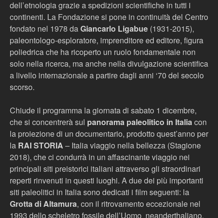
dell’etnologia grazie a spedizioni scientifiche in tutti i
continenti. La Fondazione si pone in continuità del Centro
fondato nel 1978 da
Giancarlo Ligabue
(1931-2015),
paleontologo-esploratore, imprenditore ed editore, figura
poliedrica che ha ricoperto un ruolo fondamentale non
solo nella ricerca, ma anche nella divulgazione scientifica
a livello internazionale a partire dagli anni ‘70 del secolo
scorso.
Chiude il programma la giornata di sabato 1 dicembre,
che si concentrerà sul
panorama paleolitico in Italia
con
la proiezione di un documentario, prodotto quest’anno per
la
RAI STORIA
– Italia viaggio nella bellezza (Stagione
2018), che ci condurrà in un affascinante viaggio nei
principali siti preistorici italiani attraverso gli straordinari
reperti rinvenuti in questi luoghi. A due dei più importanti
siti paleolitici in Italia sono dedicati i film seguenti: la
Grotta di Altamura
, con il ritrovamento eccezionale nel
1993 dello scheletro fossile dell’Uomo neanderthaliano,