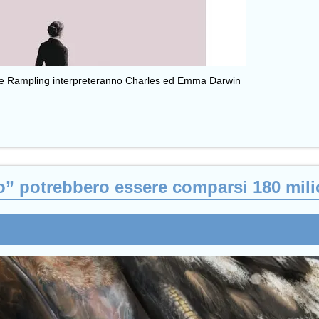
otte Rampling interpreteranno Charles ed Emma Darwin
o” potrebbero essere comparsi 180 milio