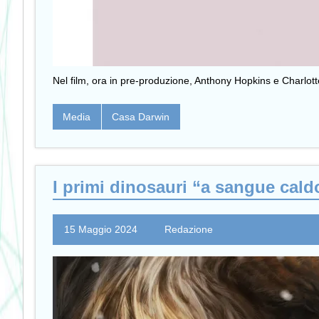
Nel film, ora in pre-produzione, Anthony Hopkins e Charl
Media
Casa Darwin
I primi dinosauri “a sangue cald
15 Maggio 2024
Redazione