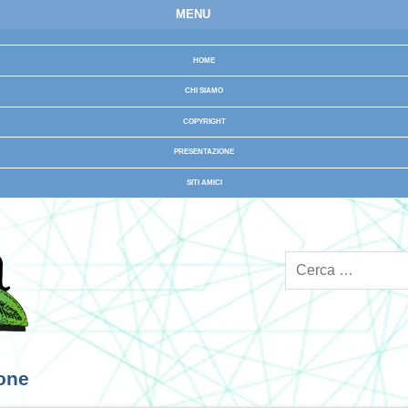
MENU
HOME
CHI SIAMO
COPYRIGHT
PRESENTAZIONE
SITI AMICI
ione