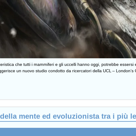
istica che tutti i mammiferi e gli uccelli hanno oggi, potrebbe essersi ev
uggerisce un nuovo studio condotto da ricercatori della UCL – London’s G
della mente ed evoluzionista tra i più le