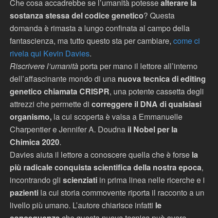
Che cosa accadrebbe se l’umanità potesse
alterare la
sostanza stessa del codice genetico
? Questa
domanda è rimasta a lungo confinata al campo della
fantascienza, ma tutto questo sta per cambiare,
come ci
rivela qui Kevin Davies
.
Riscrivere l’umanità
porta per mano il lettore all’interno
dell’affascinante mondo di una
nuova tecnica di editing
genetico chiamata CRISPR
, una potente cassetta degli
attrezzi che permette di
correggere il DNA di qualsiasi
organismo,
la cui scoperta è valsa a Emmanuelle
Charpentier e Jennifer A. Doudna
il Nobel per la
Chimica 2020
.
Davies aiuta il lettore a conoscere quella che è forse
la
più radicale conquista scientifica della nostra epoca
,
incontrando gli
scienziati
in prima linea nelle ricerche e i
pazienti
la cui storia commovente riporta il racconto a un
livello più umano. L’autore chiarisce infatti
le
conseguenze
che questa nuova tecnica può avere,