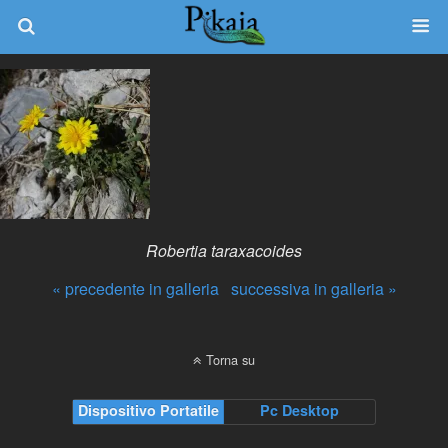
Robertia taraxacoides
« precedente in galleria
successiva in galleria »
Torna su
Dispositivo Portatile
Pc Desktop