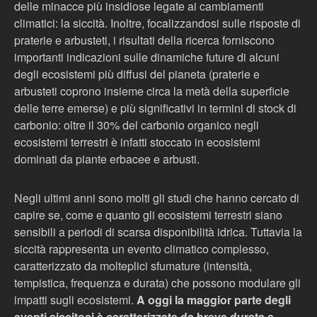
delle minacce più insidiose legate ai cambiamenti
climatici: la siccità. Inoltre, focalizzandosi sulle risposte di
praterie e arbusteti, i risultati della ricerca forniscono
importanti indicazioni sulle dinamiche future di alcuni
degli ecosistemi più diffusi del pianeta (praterie e
arbusteti coprono insieme circa la metà della superficie
delle terre emerse) e più significativi in termini di stock di
carbonio: oltre il 30% del carbonio organico negli
ecosistemi terrestri è infatti stoccato in ecosistemi
dominati da piante erbacee e arbusti.
Negli ultimi anni sono molti gli studi che hanno cercato di
capire se, come e quanto gli ecosistemi terrestri siano
sensibili a periodi di scarsa disponibilità idrica. Tuttavia la
siccità rappresenta un evento climatico complesso,
caratterizzato da molteplici sfumature (intensità,
tempistica, frequenza e durata) che possono modulare gli
impatti sugli ecosistemi.
A oggi la maggior parte degli
eventi siccitosi è caratterizzata da breve durata e