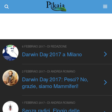
Tag › Darwin Day
6 FEBBRAIO 2017 • DI REDAZIONE
Darwin Day 2017 a Milano
2 FEBBRAIO 2017 • DI ANDREA ROMANO
Darwin Day 2017: Pesci? No,
grazie, siamo Mammiferi!
1 FEBBRAIO 2017 • DI ANDREA ROMANO
Senza radici. Elogio delle