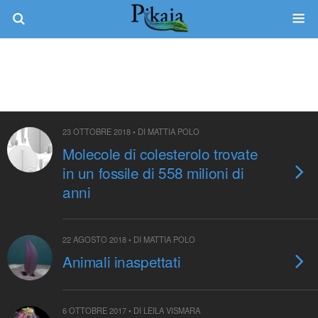
Tag › Fauna Di Ediacara
23 OTTOBRE 2018 • DI MATTIA POLO
Molecole di colesterolo trovate
in un fossile di 558 milioni di
anni
22 AGOSTO 2018 • DI MATTIA POLO
Animali inaspettati
6 OTTOBRE 2017 • DI LEILA VISMARA