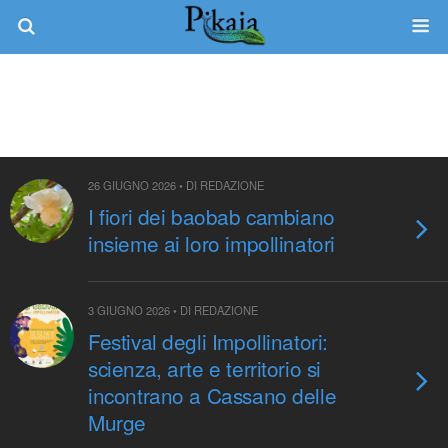
Tag › Impollinatori
26 GIUGNO 2026 • DI REDAZIONE
I fiori dei baobab cambiano
insieme ai loro impollinatori
3 GIUGNO 2026 • DI REDAZIONE
Festival degli Impollinatori:
scienza, arte e territorio si
incontrano a Cassano delle
Murge