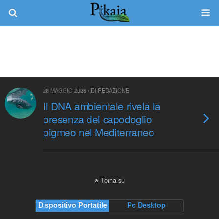
Tag › Kogia Breviceps
26 MAGGIO 2026 • DI REDAZIONE
Il DNA ambientale rivela la
presenza del capodoglio
pigmeo nel Mediterraneo
Torna su
Dispositivo Portatile
Pc Desktop