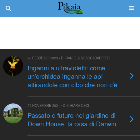
Tag › Orchidee
28 FEBBRAIO 2023 • DI DANIELA SCACCABAROZZI
Inganni a ultravioletti: come
un’orchidea inganna le api
attirandole con cibo che non c’è
24 NOVEMBRE 2021 • DI CHIARA CECI
Passato e futuro nel giardino di
Down House, la casa di Darwin