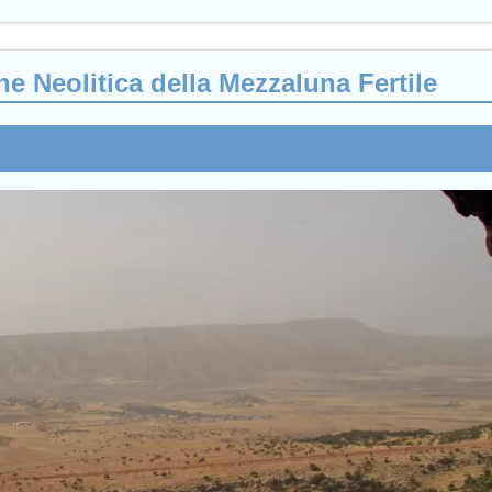
one Neolitica della Mezzaluna Fertile