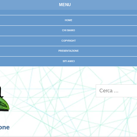
MENU
HOME
CHI SIAMO
COPYRIGHT
PRESENTAZIONE
SITI AMICI
ione