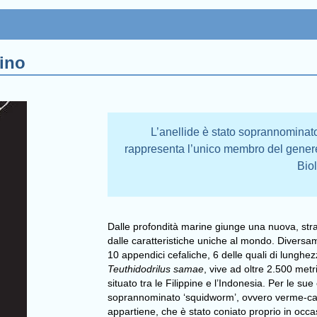
ino
L’anellide è stato soprannominat
rappresenta l’unico membro del genere
Bio
Dalle profondità marine giunge una nuova, stra
dalle caratteristiche uniche al mondo. Diversamen
10 appendici cefaliche, 6 delle quali di lunghe
Teuthidodrilus samae
, vive ad oltre 2.500 met
situato tra le Filippine e l’Indonesia. Per le sue
soprannominato ‘squidworm’, ovvero verme-ca
appartiene, che è stato coniato proprio in occ