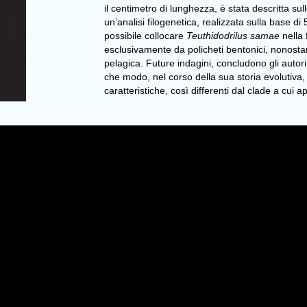
il centimetro di lunghezza, è stata descritta sul
un’analisi filogenetica, realizzata sulla base di
possibile collocare
Teuthidodrilus samae
nella 
esclusivamente da policheti bentonici, nonostan
pelagica. Future indagini, concludono gli auto
che modo, nel corso della sua storia evolutiva
caratteristiche, così differenti dal clade a cui