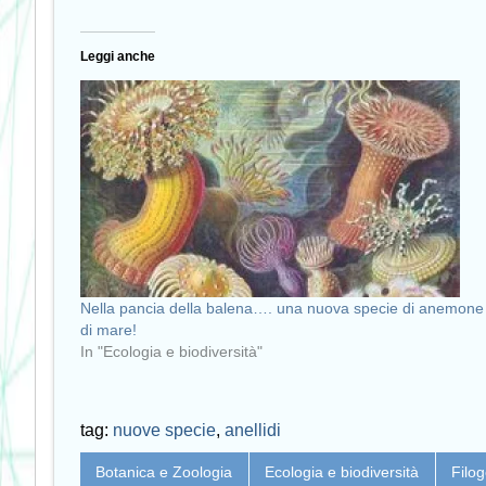
Leggi anche
Nella pancia della balena…. una nuova specie di anemone
di mare!
In "Ecologia e biodiversità"
tag:
nuove specie
,
anellidi
Botanica e Zoologia
Ecologia e biodiversità
Filog