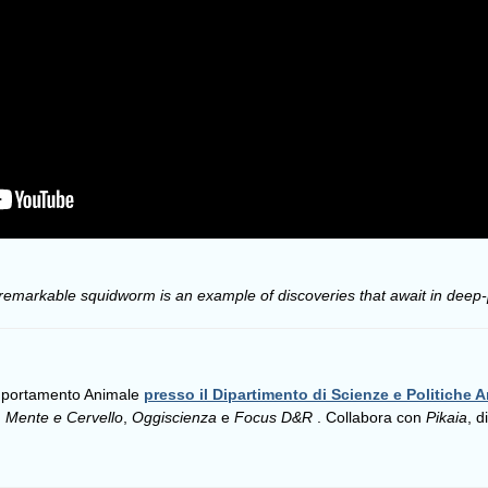
remarkable squidworm is an example of discoveries that await in deep-
omportamento Animale
presso il Dipartimento di Scienze e Politiche A
,
Mente e Cervello
,
Oggiscienza
e
Focus D&R
. Collabora con
Pikaia
, d