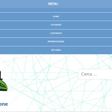
MENU
HOME
CHI SIAMO
COPYRIGHT
PRESENTAZIONE
SITI AMICI
ione