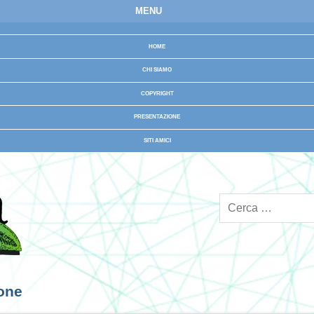
MENU
HOME
CHI SIAMO
COPYRIGHT
PRESENTAZIONE
SITI AMICI
ione