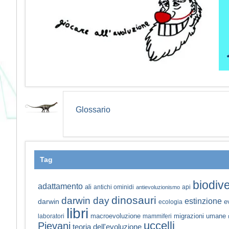
Glossario
Tag
biodive
adattamento
ali
antichi ominidi
api
antievoluzionismo
dinosauri
darwin day
estinzione
darwin
e
ecologia
libri
macroevoluzione
migrazioni umane
laboratori
mammiferi
uccelli
Pievani
teoria dell'evoluzione