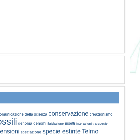
conservazione
omunicazione della scienza
creazionismo
ossili
genoma
genomi
insetti
ibridazione
interazioni tra specie
ensioni
specie estinte
Telmo
speciazione