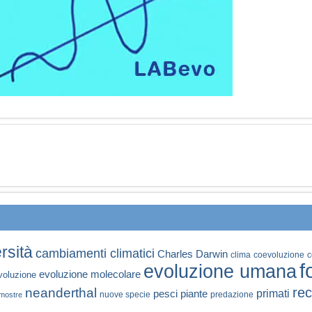
rsità
cambiamenti climatici
Charles Darwin
clima
coevoluzione
c
f
evoluzione umana
evoluzione molecolare
voluzione
rec
neanderthal
primati
pesci
piante
nuove specie
predazione
mostre