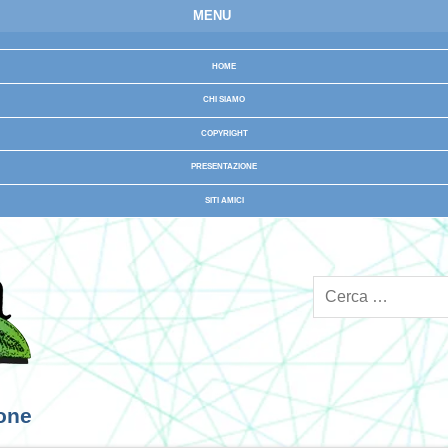
MENU
HOME
CHI SIAMO
COPYRIGHT
PRESENTAZIONE
SITI AMICI
ione