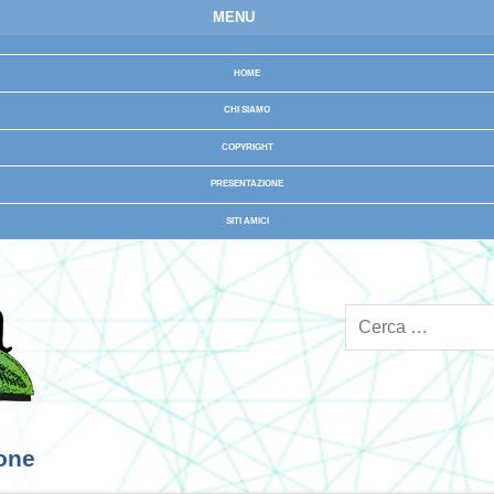
MENU
HOME
CHI SIAMO
COPYRIGHT
PRESENTAZIONE
SITI AMICI
ione