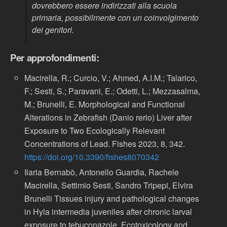
dovrebbero essere indirizzati alla scuola
primaria, possibilmente con un coinvolgimento
dei genitori.
Per approfondimenti
:
Macirella, R.; Curcio, V.; Ahmed, A.I.M.; Talarico,
F.; Sesti, S.; Paravani, E.; Odetti, L.; Mezzasalma,
M.; Brunelli, E. Morphological and Functional
Alterations in Zebrafish (Danio rerio) Liver after
Exposure to Two Ecologically Relevant
Concentrations of Lead. Fishes 2023, 8, 342.
https://doi.org/10.3390/fishes8070342
Ilaria Bernabò, Antonello Guardia, Rachele
Macirella, Settimio Sesti, Sandro Tripepi, Elvira
Brunelli Tissues injury and pathological changes
in Hyla intermedia juveniles after chronic larval
exposure to tebuconazole. Ecotoxicology and