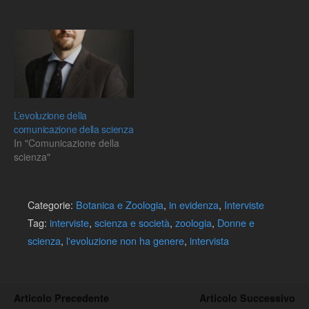
Darwin: le teorie
dell’Evoluzione nella sfera
pubblica Prof.ssa Rita
Casadio, Univ. di Bologna,
(Biofisica): Evoluzione
delle…
L’evoluzione della
comunicazione della scienza
In "Comunicazione della
scienza"
Categorie:
Botanica e Zoologia
,
in evidenza
,
Interviste
Tag:
interviste
,
scienza e società
,
zoologia
,
Donne e
scienza
,
l'evoluzione non ha genere
,
intervista
Articolo Precedente
Articolo Successivo