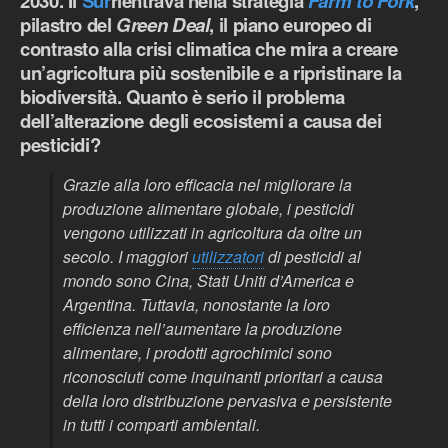
2030. Il
Sur
rientrava nella strategia
Farm to Fork
,
pilastro del
Green Deal
, il piano europeo di
contrasto alla crisi climatica che mira a creare
un’agricoltura più sostenibile e a ripristinare la
biodiversità. Quanto è serio il problema
dell’alterazione degli ecosistemi a causa dei
pesticidi?
Grazie alla loro efficacia nel migliorare la
produzione alimentare globale, i pesticidi
vengono utilizzati in agricoltura da oltre un
secolo. I maggiori
utilizzatori
di pesticidi al
mondo sono Cina, Stati Uniti d’America e
Argentina. Tuttavia, nonostante la loro
efficienza nell’aumentare la produzione
alimentare, i prodotti agrochimici sono
riconosciuti come inquinanti prioritari a causa
della loro distribuzione pervasiva e persistente
in tutti i comparti ambientali.