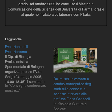
grado. Ad ottobre 2022 ho concluso il Master in
Comunicazione della Scienza dell’Università di Parma, grazie
al quale ho iniziato a collaborare con Pikaia.
Leggi anche
Evoluzione dell’
Evoluzionismo
Il Dip. di Biologia
Evoluzionistica
Sperimentale di Bologna
organizza presso l’Aula
Ghigi (24 maggio 2005,
Dai musei universitari al
14.00-18.45) il seminario:
cambio storiografico degli
In "Convegni, conferenze,
Evoluzione dell’
studi sulle donne e la
mostre..."
Evoluzionismo
scienza: intervista alla
Intervengono: Prof.
prof.ssa Elena Canadelli
Giuliano Pancaldi, Univ. di
In "Biologia Cultura e
Bologna, (Storia della
Società"
Scienza): Nel nome di