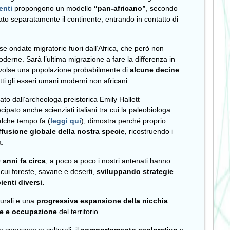
enti
propongono un modello
“pan-africano”
, secondo
to separatamente il continente, entrando in contatto di
se ondate migratorie fuori dall’Africa, che però non
derne. Sarà l’ultima migrazione a fare la differenza in
nvolse una popolazione probabilmente di
alcune decine
tti gli esseri umani moderni non africani.
ato dall’archeologa preistorica Emily Hallett
cipato anche scienziati italiani tra cui la paleobiologa
lche tempo fa (
leggi qui
), dimostra perché proprio
ffusione globale della nostra specie,
ricostruendo i
a.
 anni fa circa
, a poco a poco i nostri antenati hanno
a cui foreste, savane e deserti,
sviluppando strategie
enti diversi.
turali e una
progressiva espansione della nicchia
ne e occupazione
del territorio.