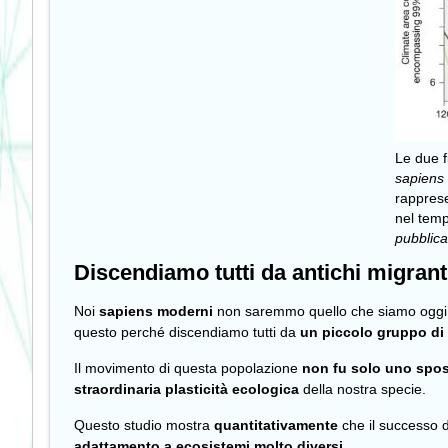
Le due f
sapien
rapprese
nel temp
pubblic
Discendiamo tutti da antichi migrant
Noi
sapiens moderni
non saremmo quello che siamo oggi se 
questo perché discendiamo tutti da
un piccolo gruppo di
Il movimento di questa popolazione
non fu solo uno spo
straordinaria plasticità ecologica
della nostra specie.
Questo studio mostra
quantitativamente
che il successo d
adattamento a ecosistemi molto diversi.