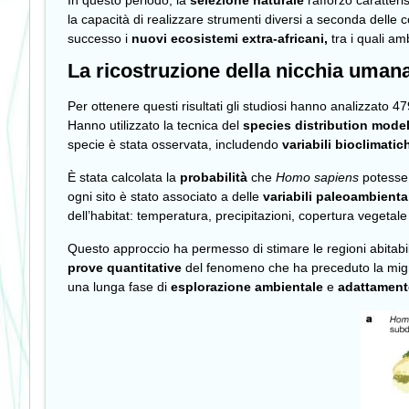
In questo periodo, la
selezione naturale
rafforzò caratteris
la capacità di realizzare strumenti diversi a seconda delle c
successo i
nuovi ecosistemi extra-africani,
tra i quali am
La ricostruzione della nicchia umana
Per ottenere questi risultati gli studiosi hanno analizzato
479
Hanno utilizzato la tecnica del
species distribution mode
specie è stata osservata, includendo
variabili bioclimatic
È stata calcolata la
probabilità
che
Homo sapiens
potesse 
ogni sito è stato associato a delle
variabili paleoambiental
dell’habitat: temperatura, precipitazioni, copertura vegetale
Questo approccio ha permesso di stimare le regioni abitabili 
prove quantitative
del fenomeno che ha preceduto la migr
una lunga fase di
esplorazione ambientale
e
adattament