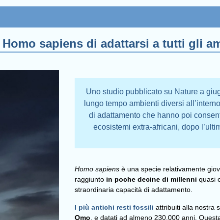
Homo sapiens di adattarsi a tutti gli am
Uno studio pubblicato su Nature a giu
lungo tempo ambienti diversi all’interno
di adattamento che hanno poi consenti
ecosistemi extra-africani, dopo l’ul
Homo sapiens
è una specie relativamente giov
raggiunto
in poche decine di millenni
quasi o
straordinaria capacità di adattamento.
I più antichi resti fossili
attribuiti alla nostra
Omo
, e datati ad almeno 230.000 anni. Questa