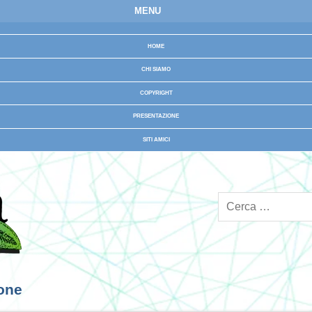
MENU
HOME
CHI SIAMO
COPYRIGHT
PRESENTAZIONE
SITI AMICI
ione