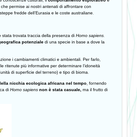
re conoscenze culturali, il
comportamento esplorativo
e
a che permise ai nostri antenati di affrontare con
 steppe fredde dell’Eurasia e le coste australiane.
i è stata trovata traccia della presenza di
Homo sapiens.
geografica potenziale
di una specie in base a dove la
azione i cambiamenti climatici e ambientali. Per farlo,
le ritenute più informative per determinare l’idoneità
l’unità di superficie del terreno) e tipo di bioma.
ella nicchia ecologica africana nel tempo
, fornendo
ica di
Homo sapiens
non è stata casuale,
ma il frutto di