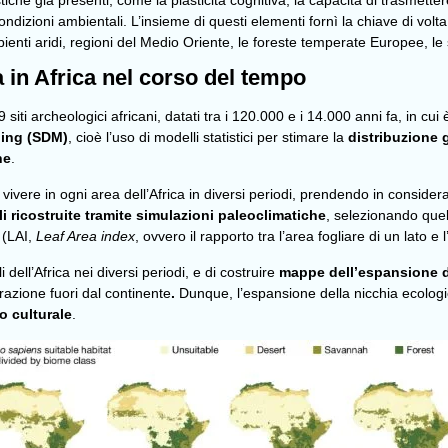
tiche già presenti, come la plasticità cognitiva, la capacità di trasmette
ondizioni ambientali. L’insieme di questi elementi fornì la chiave di volt
bienti aridi, regioni del Medio Oriente, le foreste temperate Europee, le
 in Africa nel corso del tempo
 siti archeologici africani, datati tra i 120.000 e i 14.000 anni fa, in cu
ling (SDM)
, cioè l’uso di modelli statistici per stimare la
distribuzione 
he
.
vivere in ogni area dell’Africa in diversi periodi, prendendo in consider
i ricostruite tramite simulazioni paleoclimatiche
, selezionando quel
 (LAI,
Leaf Area index
, ovvero il rapporto tra l’area fogliare di un lato e 
dell’Africa nei diversi periodi, e di costruire
mappe dell’espansione d
azione fuori dal continente
.
Dunque, l’espansione della nicchia ecolog
o culturale
.