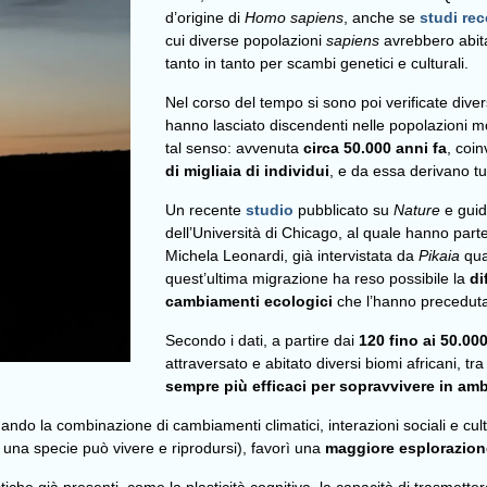
d’origine di
Homo sapiens
, anche se
studi rec
cui diverse popolazioni
sapiens
avrebbero abita
tanto in tanto per scambi genetici e culturali.
Nel corso del tempo si sono poi verificate diver
hanno lasciato discendenti nelle popolazioni mo
tal senso: avvenuta
circa 50.000 anni fa
, coi
di migliaia di individui
, e da essa derivano tu
Un recente
studio
pubblicato su
Nature
e guid
dell’Università di Chicago, al quale hanno parte
Michela Leonardi, già intervistata da
Pikaia
qua
quest’ultima migrazione ha reso possibile la
di
cambiamenti ecologici
che l’hanno precedut
Secondo i dati, a partire dai
120 fino ai 50.000
attraversato e abitato diversi biomi africani, tr
sempre più efficaci per sopravvivere in ambi
uando la combinazione di cambiamenti climatici, interazioni sociali e cul
i una specie può vivere e riprodursi), favorì una
maggiore esplorazio