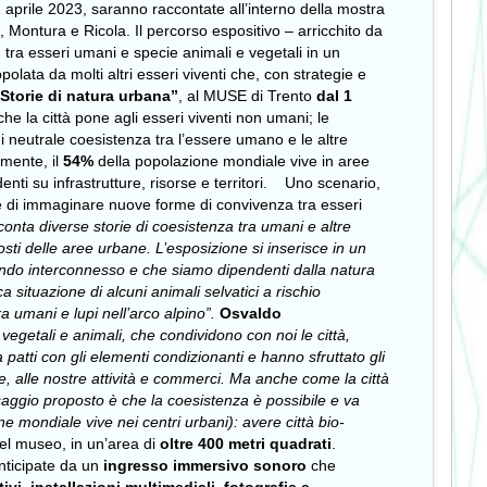
l 1 aprile 2023, saranno raccontate all’interno della mostra
 Montura e Ricola. Il percorso espositivo – arricchito da
a, tra esseri umani e specie animali e vegetali in un
olata da molti altri esseri viventi che, con strategie e
 Storie di natura urbana”
, al MUSE di Trento
dal 1
e la città pone agli esseri viventi non umani; le
 di neutrale coesistenza tra l’essere umano e le altre
lmente, il
54%
della popolazione mondiale vive in aree
ti su infrastrutture, risorse e territori.
Uno scenario,
 e di immaginare nuove forme di convivenza tra esseri
cconta diverse storie di coesistenza tra umani e altre
sti delle aree urbane. L’esposizione si inserisce in un
n mondo interconnesso e che siamo dipendenti dalla natura
situazione di alcuni animali selvatici a rischio
a umani e lupi nell’arco alpino”.
Osvaldo
, vegetali e animali, che condividono con noi le città,
atti con gli elementi condizionanti e hanno sfruttato gli
re, alle nostre attività e commerci. Ma anche come la città
essaggio proposto è che la coesistenza è possibile e va
e mondiale vive nei centri urbani): avere città bio-
el museo, in un’area di
oltre 400 metri quadrati
.
nticipate da un
ingresso immersivo sonoro
che