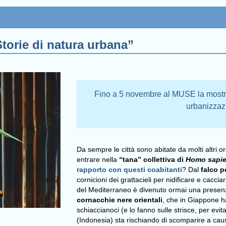
torie di natura urbana”
Fino a 5 novembre al MUSE la mostra 
urbanizzaz
Da sempre le città sono abitate da molti altri or
entrare nella
“tana” collettiva di
Homo sapi
rapporto con questi coabitanti
? Dal
falco p
cornicioni dei grattacieli per nidificare e caccia
del Mediterraneo è divenuto ormai una presenza
cornacchie nere orientali
, che in Giappone 
schiaccianoci (e lo fanno sulle strisce, per evita
(Indonesia) sta rischiando di scomparire a cau