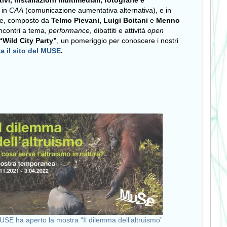
tivi, installazioni multimediali, fotografie e
,
in
CAA
(comunicazione aumentativa alternativa), e in
ne, composto da
Telmo Pievani, Luigi Boitani
e
Menno
incontri a tema,
performance
, dibattiti e attività
open
“Wild City Party”
, un pomeriggio per conoscere i nostri
ta il sito del MUSE
.
USE ha aperto la mostra “Il dilemma dell’altruismo”