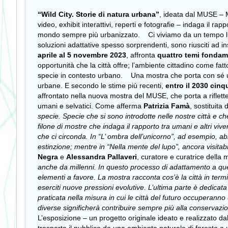
“Wild City. Storie di natura urbana”
, ideata dal MUSE – M
video, exhibit interattivi, reperti e fotografie – indaga il ra
mondo sempre più urbanizzato.
Ci viviamo da un tempo 
soluzioni adattative spesso sorprendenti, sono riusciti ad i
aprile al 5 novembre 2023
, affronta
quattro temi fondam
opportunità che la città offre; l’ambiente cittadino come fatt
specie in contesto urbano.
Una mostra che porta con sé
urbane. E secondo le stime più recenti,
entro il 2030 cinq
affrontato nella nuova mostra del MUSE, che porta a riflett
umani e selvatici.
Come afferma
Patrizia Famà
, sostituita
specie. Specie che si sono introdotte nelle nostre città e c
filone di mostre che indaga il rapporto tra umani e altri viv
che ci circonda. In “L’ ombra dell’unicorno”, ad esempio, ab
estinzione; mentre in “Nella mente del lupo”, ancora visitab
Negra
e
Alessandra Pallaveri
, curatore e curatrice della
anche da millenni. In questo processo di adattamento a ques
elementi a favore. La mostra racconta cos’è la città in termi
eserciti nuove pressioni evolutive. L’ultima parte è dedicata
praticata nella misura in cui le città del futuro occuperann
diverse significherà contribuire sempre più alla conservazio
L’esposizione – un progetto originale ideato e realizzato d