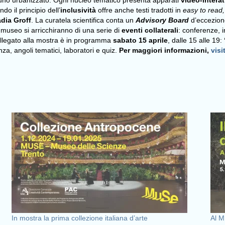
 uno urbanizzato.
Ogni nucleo tematico presenta apparati
video-interat
do il principio dell’
inclusività
offre anche testi tradotti in
easy to read
dia Groff
.
La curatela scientifica conta un
Advisory Board
d’eccezio
l museo si arricchiranno di una serie di
eventi collaterali
: conferenze, 
ollegato alla mostra è in programma
sabato 15 aprile
, dalle 15 alle 19:
za, angoli tematici, laboratori e quiz.
Per maggiori informazioni,
visi
In mostra la prima collezione italiana d’arte
Al M