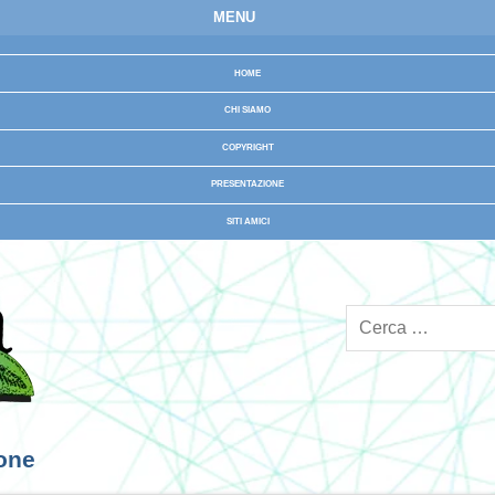
MENU
HOME
CHI SIAMO
COPYRIGHT
PRESENTAZIONE
SITI AMICI
ione