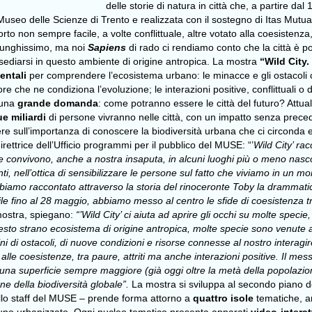
delle storie di natura in città che, a partire da
useo delle Scienze di Trento e realizzata con il sostegno di Itas Mutua,
pporto non sempre facile, a volte conflittuale, altre votato alla coesistenz
lunghissimo, ma noi
Sapiens
di rado ci rendiamo conto che la città è pop
nsediarsi in questo ambiente di origine antropica.
La mostra
“Wild City.
entali
per comprendere l’ecosistema urbano: le minacce e gli ostacoli ch
ore che ne condiziona l’evoluzione; le interazioni positive, conflittuali o
 una
grande domanda
: come potranno essere le città del futuro?
Attua
ue miliardi
di persone vivranno nelle città, con un impatto senza preceden
ere sull’importanza di conoscere la biodiversità urbana che ci circonda
 direttrice dell’Ufficio programmi per il pubblico del MUSE: “’
Wild City’ ra
he convivono, anche a nostra insaputa, in alcuni luoghi più o meno nasco
enti, nell’ottica di sensibilizzare le persone sul fatto che viviamo in u
biamo raccontato attraverso la storia del rinoceronte Toby la drammatica 
ile fino al 28 maggio, abbiamo messo al centro le sfide di coesistenza tr
 mostra, spiegano:
“’
Wild City’ ci aiuta ad aprire gli occhi su molte specie
to strano ecosistema di origine antropica, molte specie sono venute a p
ni di ostacoli, di nuove condizioni e risorse connesse al nostro interagi
 alle coesistenze, tra paure, attriti ma anche interazioni positive. Il m
o una superficie sempre maggiore (già oggi oltre la metà della popolazion
ne della biodiversità globale”.
La mostra si sviluppa al secondo piano d
allo staff del MUSE – prende forma attorno a
quattro isole
tematiche, a