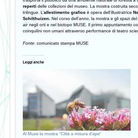
trasporta il pubblico da una ambiente naturale di foresta a
reperti
delle collezioni del museo.
La mostra costruita secon
trilingue.
L’
allestimento grafico
è opera dell’illustratrice
Na
Schilthuizen.
Nel corso dell’anno, la mostra e gli spazi de
air
negli orti e nel biotopo MUSE. Il primo appuntamento c
coinquilini non umani attraverso performance di teatro scien
Fonte
: comunicato stampa MUSE
Leggi anche
Al Muse la mostra “Città a misura d’ape”