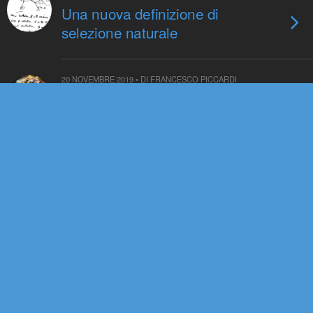
Una nuova definizione di
selezione naturale
20 NOVEMBRE 2019 • DI FRANCESCO PICCARDI
Cosa hanno in comune
oncogenesi e azione
antropogenica?
13 NOVEMBRE 2019 • DI FRANCESCO PICCARDI
Una moderna visione
dell’ecologia in Darwin
3 GIUGNO 2019 • DI FRANCESCO PICCARDI
Why science needs philosophy