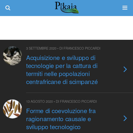
3 SETTEMBRE 2020 • DI FRANCESCO PICCARDI
Acquisizione e sviluppo di
tecnologie per la cattura di
termiti nelle popolazioni
centrafricane di scimpanzé
13 AGOSTO 2020 • DI FRANCESCO PICCARDI
Forme di coevoluzione fra
ragionamento causale e
sviluppo tecnologico