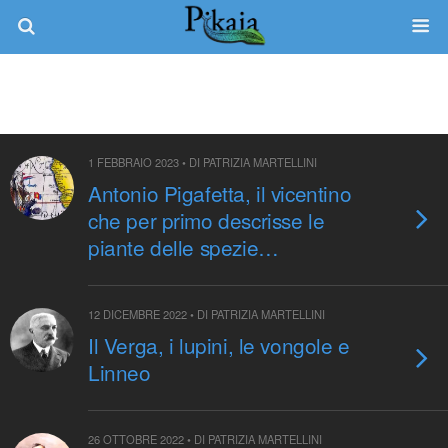
1 FEBBRAIO 2023 • DI PATRIZIA MARTELLINI
Antonio Pigafetta, il vicentino
che per primo descrisse le
piante delle spezie…
12 DICEMBRE 2022 • DI PATRIZIA MARTELLINI
Il Verga, i lupini, le vongole e
Linneo
26 OTTOBRE 2022 • DI PATRIZIA MARTELLINI