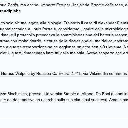
l suo
Zadig
, ma anche Umberto Eco per l’Incipit de
Il nome della rosa
, 
erendipiche
cito solo alcune legate alla biologia. Tralascio il caso di Alexander Fle
 quanto accadde a Louis Pasteur, considerato il padre della microbiologia.
rima, e il protocollo prevedeva la somministrazione del batterio responsab
rata con molto ritardo, a causa della distrazione di uno dei collaborato
ma a questa osservazione se ne aggiunse un’altra ben più rilevante. Nel
i volatili, questi rimanevano immuni dalla malattia. Aveva scoperto che e
: Horace Walpole by Rosalba Carri«era, 1741, via Wikimedia commons
izzo Biochimica, presso l’Università Statale di Milano. Da Eoni di anni 
 da decenni svolgo ricerche sulla sua vita e sui suoi testi. Amo la stor