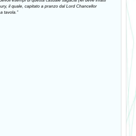
devoli esempi di questa casuale sagacia (lei deve infatti
ry, il quale, capitato a pranzo dal Lord Chancellor
 a tavola.
”