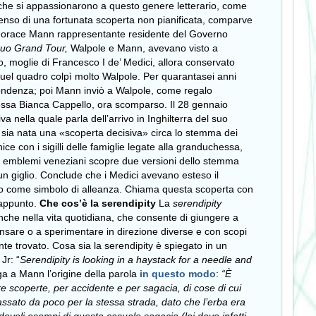
ri che si appassionarono a questo genere letterario, come
senso di una fortunata scoperta non pianificata, comparve
co Horace Mann rappresentante residente del Governo
suo Grand Tour,
Walpole e Mann, avevano visto a
lo, moglie di
Francesco I de’ Medici, allora
conservato
. Quel quadro colpì molto Walpole. Per quarantasei anni
pondenza; poi Mann inviò a Walpole, come regalo
hessa Bianca Cappello, ora scomparso. Il 28 gennaio
nella quale parla dell’arrivo in Inghilterra del suo
 sia nata una «scoperta decisiva» circa lo stemma dei
ice con i sigilli delle famiglie legate alla granduchessa,
di emblemi veneziani scopre due versioni dello stemma
n giglio. Conclude che i Medici avevano esteso il
lo come simbolo di alleanza. Chiama questa scoperta con
appunto.
Che cos’è la serendipity
La
serendipity
che nella vita quotidiana, che consente di giungere a
ensare o a sperimentare in direzione diverse e con scopi
te trovato. Cosa sia la serendipity è spiegato in un
Jr: “
Serendipity is looking in a haystack for a needle and
ga a Mann l’origine della parola
in questo modo
:
“È
re scoperte, per accidente e per sagacia, di cose di cui
assato da poco per la stessa strada, dato che l’erba era