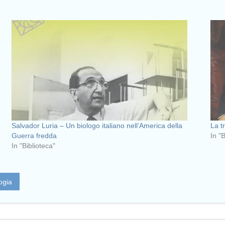
Salvador Luria – Un biologo italiano nell’America della
La t
Guerra fredda
In "
In "Biblioteca"
logia