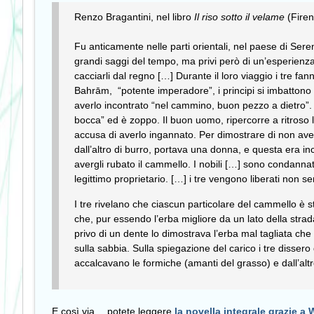
Renzo Bragantini, nel libro
Il riso sotto il velame
(Firen
Fu anticamente nelle parti orientali, nel paese di Seren
grandi saggi del tempo, ma privi però di un’esperienza a
cacciarli dal regno […] Durante il loro viaggio i tre f
Bahrām,
“potente imperadore”, i principi si imbattono
averlo incontrato “nel cammino, buon pezzo a dietro”. 
bocca” ed è zoppo. Il buon uomo, ripercorre a ritroso la
accusa di averlo ingannato. Per dimostrare di non ave
dall’altro di burro, portava una donna, e questa era inc
avergli rubato il cammello. I nobili […] sono condanna
legittimo proprietario. […] i tre vengono liberati non
I tre rivelano che ciascun particolare del cammello è 
che, pur essendo l’erba migliore da un lato della strad
privo di un dente lo dimostrava l’erba mal tagliata ch
sulla sabbia. Sulla spiegazione del carico i tre disser
accalcavano le formiche (amanti del grasso) e dall’alt
E così via… potete leggere
la novella integrale grazie a