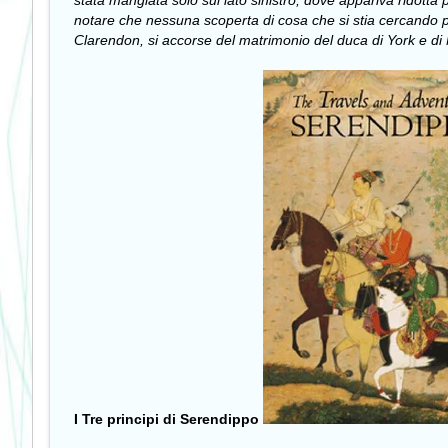
stata mangiata solo sul lato sinistro, dove appariva ridotta
notare che nessuna scoperta di cosa che si stia cercando pu
Clarendon, si accorse del matrimonio del duca di York e di Mr
I Tre principi di Serendippo