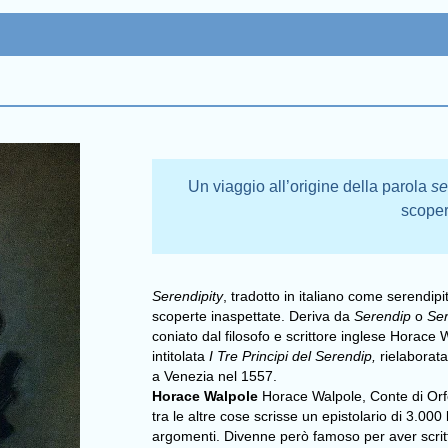
Un viaggio all’origine della parola
se
scoper
Serendipity
, tradotto in italiano come serendip
scoperte inaspettate. Deriva da
Serendip
o
Ser
coniato dal filosofo e scrittore inglese Horace
intitolata
I Tre Principi del Serendip,
rielaborata
a Venezia nel 1557.
Horace Walpole
Horace Walpole, Conte di Orfor
tra le altre cose scrisse un epistolario di 3.000 
argomenti. Divenne però famoso per aver scritto