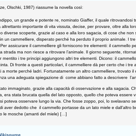
ze, Olschki, 1987) riassume la novella così:
dippo, un grande e potente re, nominato Giaffer, il quale ritrovandosi tre
ltrettanto importante di vita vissuta, decise, per provare, oltre alla loro
anno diverse scoperte, grazie al caso e alla loro sagacia, di cose che n
 in un cammelliere, disperato perché ha perduto il proprio animale. I tr
Per assicurare il cammelliere gli forniscono tre elementi: il cammello p
 strada ma non riesce a ritrovare l’animale. Il giorno seguente, ritornato
r mentito
i tre principi aggiungono altri tre elementi. Dicono: il cammel
inta. Di fronte a questi particolari, il cammelliere dà per certo che i tr
ti a morte perché ladri. Fortunatamente un altro cammelliere, trovato il
 senza una adeguata spiegazione di
come abbiano fatto a descrivere
l’a
stato immaginato, grazie alla capacità di osservazione e alla sagacia. C
a, era stata brucata quella del lato opposto, quello che poteva essere v
e si poteva osservare lungo la via. Che fosse zoppo, poi, lo svelavano s
o di aver dedotto che
il cammello portasse da un lato miele e dall’altro 
ro le mosche (amanti del miele) […]
 Wikisource
.