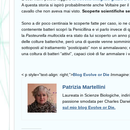
A questa storia si ispirò probabilmente anche Voltaire per i
cavallo che non aveva mai visto.
Scoperte scientifiche s
Sono a dir poco centinaia le scoperte fatte per caso, io ne 
contenente batteri scoprì la Penicillina e vi parlo invece di
la
Pasteurella multocida
era stato da lui scoperto un anno p
delle colture batteriche, però una di queste venne somminist
sottoposti al trattamento “posticipato” non si ammalavano; 
una coltura di batteri “attivi”, capaci cioè di far ammalare 
< p style=”text-align: right;”>
Blog Evolve or Die
Immagine
Patrizia Martellini
Laureata in Scienze Biologiche, indir
passione smodata per Charles Darwin e
sul mio blog Evolve or Die.