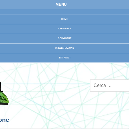
MENU
HOME
CHI SIAMO
COPYRIGHT
PRESENTAZIONE
SITI AMICI
ione