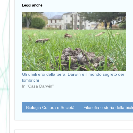
Leggi anche
Gli umili eroi della terra: Darwin e il mondo segreto dei
lombrichi
In "Casa Darwin"
Biologia Cultura e Società
Filosofia e storia della bio