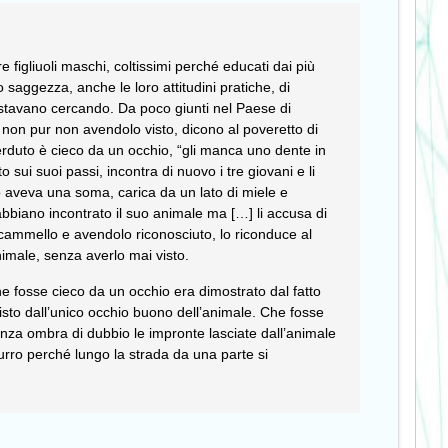
 figliuoli maschi, coltissimi perché educati dai più
 saggezza, anche le loro attitudini pratiche, di
on stavano cercando. Da poco giunti nel Paese di
e non pur non avendolo visto, dicono al poveretto di
erduto è cieco da un occhio, “gli manca uno dente in
 sui suoi passi, incontra di nuovo i tre giovani e li
lo aveva una soma, carica da un lato di miele e
e abbiano incontrato il suo animale ma […] li accusa di
 cammello e avendolo riconosciuto, lo riconduce al
nimale, senza averlo mai visto.
he fosse cieco da un occhio era dimostrato dal fatto
isto dall’unico occhio buono dell’animale. Che fosse
enza ombra di dubbio le impronte lasciate dall’animale
burro perché lungo la strada da una parte si