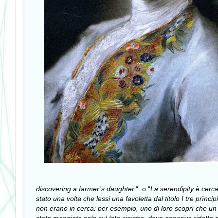
discovering a farmer’s daughter.
“
o “
La serendipity è cercar
stato una volta che lessi una favoletta dal titolo I tre prìn
non erano in cerca: per esempio, uno di loro scoprì che un 