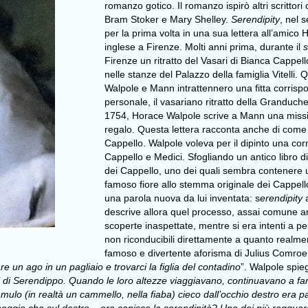
romanzo gotico. Il romanzo ispirò altri scritto
Bram Stoker e Mary Shelley.
Serendipity
, nel 
per la prima volta in una sua lettera all’ami
inglese a Firenze. Molti anni prima, durante il
Firenze un ritratto del Vasari di Bianca Cappel
nelle stanze del Palazzo della famiglia Vitelli
Walpole e Mann intrattennero una fitta corris
personale, il vasariano ritratto della Granduc
1754, Horace Walpole scrive a Mann una missiva 
regalo. Questa lettera racconta anche di come
Cappello. Walpole voleva per il dipinto una corn
Cappello e Medici. Sfogliando un antico libro 
dei Cappello, uno dei quali sembra contenere u
famoso fiore allo stemma originale dei Cappel
una parola nuova da lui inventata: s
erendipity
descrive allora quel processo, assai comune an
scoperte inaspettate, mentre si era intenti a p
non riconducibili direttamente a quanto realmen
famoso e divertente aforisma di Julius Comroe 
e un ago in un pagliaio e trovarci la figlia del contadino
”. Walpole spie
cipi di Serendippo. Quando le loro altezze viaggiavano, continuavano a fa
mulo (in realtà un cammello, nella fiaba) cieco dall’occhio destro era p