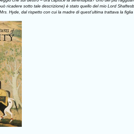
 peggio che sul destro – ora capisce la serendipità? Uno dei più ragguar
ò ricadere sotto tale descrizione) è stato quello del mio Lord Shaftesbu
s. Hyde, dal rispetto con cui la madre di quest’ultima trattava la figlia