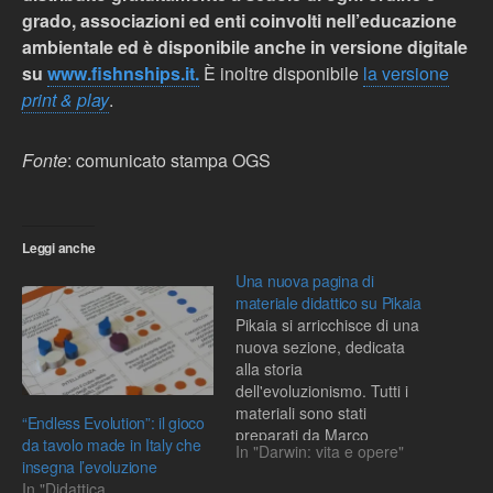
grado, associazioni ed enti coinvolti nell’educazione
ambientale ed è disponibile anche in versione digitale
su
www.fishnships.it.
È inoltre disponibile
la versione
print & play
.
Fonte
: comunicato stampa OGS
Leggi anche
Una nuova pagina di
materiale didattico su Pikaia
Pikaia si arricchisce di una
nuova sezione, dedicata
alla storia
dell'evoluzionismo. Tutti i
materiali sono stati
“Endless Evolution”: il gioco
preparati da Marco
da tavolo made in Italy che
In "Darwin: vita e opere"
Ferraguti
insegna l’evoluzione
In "Didattica