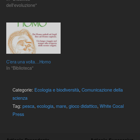
dell'evoluzione"
C’era una volta…Homo
In "Biblioteca"
Categorie:
Ecologia e biodiversità
,
Comunicazione della
scienza
Tag:
pesca
,
ecologia
,
mare
,
gioco didattico
,
White Cocal
Press
Articolo Precedente
Articolo Successivo