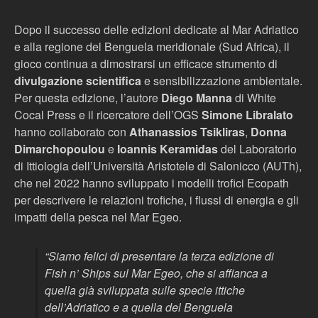
Dopo il successo delle edizioni dedicate al Mar Adriatico
e alla regione del Benguela meridionale (Sud Africa), il
gioco continua a dimostrarsi un efficace strumento di
divulgazione scientifica
e sensibilizzazione ambientale.
Per questa edizione, l’autore
Diego Manna
di White
Cocal Press e il ricercatore dell’OGS
Simone Libralato
hanno collaborato con
Athanassios Tsikliras
,
Donna
Dimarchopoulou
e
Ioannis Keramidas
del Laboratorio
di Ittiologia dell’Università Aristotele di Salonicco (AUTh),
che nel 2022 hanno sviluppato i modelli trofici Ecopath
per descrivere le relazioni trofiche, i flussi di energia e gli
impatti della pesca nel Mar Egeo.
“Siamo felici di presentare la terza edizione di
Fish n’ Ships sul Mar Egeo, che si affianca a
quella già sviluppata sulle specie ittiche
dell’Adriatico e a quella del Benguela