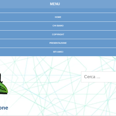
MENU
HOME
CHI SIAMO
COPYRIGHT
PRESENTAZIONE
SITI AMICI
ione