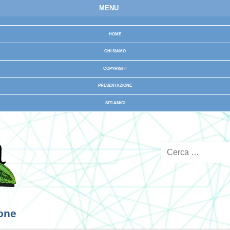
MENU
HOME
CHI SIAMO
COPYRIGHT
PRESENTAZIONE
SITI AMICI
ione