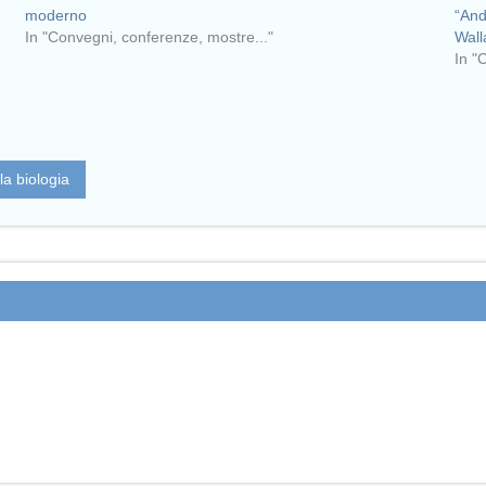
moderno
“And
In "Convegni, conferenze, mostre..."
Wall
In "
lla biologia