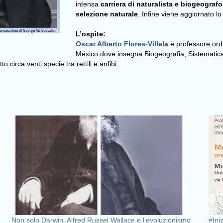
intensa
carriera di naturalista e biogeografo
selezione naturale
. Infine viene aggiornato l
L’ospite:
Oscar Alberto Flores-Villela
è professore ord
México dove insegna Biogeografia, Sistematica
 circa venti specie tra rettili e anfibi.
Non solo Darwin. Alfred Russel Wallace e l’evoluzionismo
#Ini