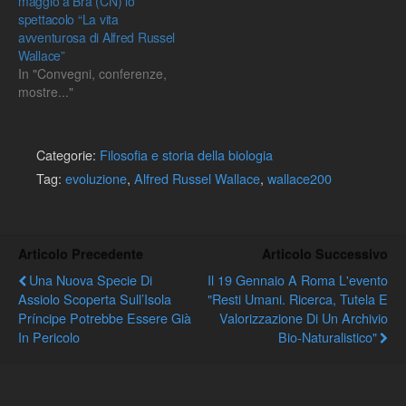
maggio a Bra (CN) lo
spettacolo “La vita
avventurosa di Alfred Russel
Wallace”
In "Convegni, conferenze,
mostre..."
Categorie:
Filosofia e storia della biologia
Tag:
evoluzione
,
Alfred Russel Wallace
,
wallace200
Articolo Precedente
Articolo Successivo
Una Nuova Specie Di
Il 19 Gennaio A Roma L'evento
Assiolo Scoperta Sull’Isola
"Resti Umani. Ricerca, Tutela E
Príncipe Potrebbe Essere Già
Valorizzazione Di Un Archivio
In Pericolo
Bio-Naturalistico"