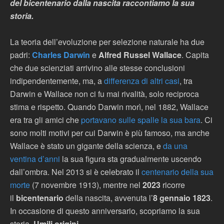
del bicentenario dalla nascita raccontiamo la sua
storia.
La teoria dell’evoluzione per selezione naturale ha due
padri:
Charles Darwin
e
Alfred Russel Wallace
. Capita
che due scienziati arrivino alle stesse conclusioni
indipendentemente, ma, a
differenza di altri casi
, tra
Darwin e Wallace non ci fu mai rivalità, solo reciproca
stima e rispetto. Quando Darwin morì, nel 1882, Wallace
era tra gli amici che
portavano sulle spalle la sua bara
. Ci
sono molti motivi per cui Darwin è più famoso, ma anche
Wallace è stato un gigante della scienza, e
da una
ventina d’anni
la sua figura sta gradualmente uscendo
dall’ombra. Nel 2013 si è celebrato il
centenario della sua
morte
(7 novembre 1913), mentre nel
2023
ricorre
il
bicentenario
della nascita, avvenuta l’
8 gennaio 1823
.
In occasione di questo anniversario, scopriamo la sua
storia.
Umili origini