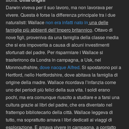
Darwin viveva per il suo lavoro, ma non lavorava per
vivere. Questa è forse la differenza principale tra i due
naturalisti: Wallace
non era infatti nato in
una delle
famiglie più abbienti dell’Impero britannico
. Ottavo di
nove figli, proveniva da una famiglia della classe media
che si era impoverita a causa di alcuni investimenti
sfortunati del padre. Per risparmiare i Wallace si
trasferirono da Londra in campagna, a Usk, nel
Monmouthshire,
dove nacque Alfred
. Si spostarono poi a
Hertford, nello Hertfordshire, dove abitava la famiglia di
origine della madre. Wallace ricordava l’infanzia come
uno dei periodi più felici della sua vita. I soldi erano
pochi, ma era comunque riuscito a studiare e a farsi una
cultura grazie ai libri del padre, che era diventato nel
frattempo bibliotecario della città. Wallace leggeva di
tutto, ma soprattutto amava i libri dedicati ai viaggi di
esplorazione. E amava vivere in campagna, a contatto