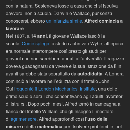
con la natura. Sosteneva fosse a casa che ci si istruiva
davvero, non a scuola. Darwin e Wallace, pur senza
conoscersi, ebbero
un’infanzia simile
.
Alfred comincia a
lavorare
Nel 1837, a
14 anni
, il giovane Wallace lasciò la
scuola.
Come spiega
lo storico John van Wyhe, all’epoca
era normale interrompere così presto gli studi per i
giovani che non sarebbero andati all’università. Il ragazzo
doveva guadagnarsi da vivere e la sua istruzione da lì in
avanti sarebbe stata soprattutto da
autodidatta
. A Londra
cominciò a lavorare nell’edilizia con il fratello John.
Qui
frequentò il London Mechanics’ Institute
, una delle
prime scuole serali che consentivano agli adulti lavoratori
di istruirsi. Dopo pochi mesi, Alfred tornò in campagna a
fianco del fratello William, che gli insegnò il mestiere
di
agrimensore
. Alfred approfondì così l’
uso delle
misure
e della
matematica
per risolvere problemi, e, nel