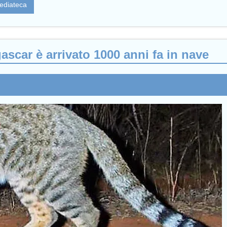
ediateca
gascar è arrivato 1000 anni fa in nave