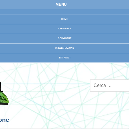
MENU
HOME
CHI SIAMO
COPYRIGHT
PRESENTAZIONE
SITI AMICI
ione