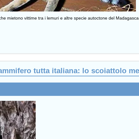
 che mietono vittime tra i lemuri e altre specie autoctone del Madagascar, 
mifero tutta italiana: lo scoiattolo me