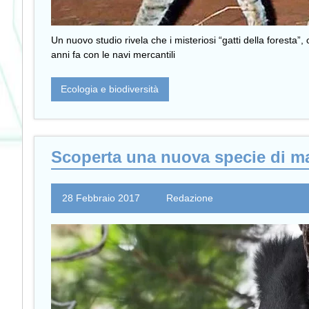
Un nuovo studio rivela che i misteriosi “gatti della foresta”,
anni fa con le navi mercantili
Ecologia e biodiversità
Scoperta una nuova specie di mam
28 Febbraio 2017
Redazione