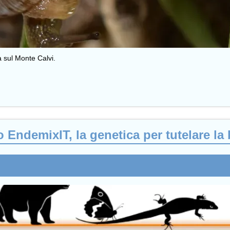
a sul Monte Calvi.
EndemixIT, la genetica per tutelare la 