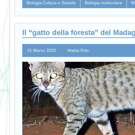
Biologia Cultura e Società
Biologia molecolare
M
Il “gatto della foresta” del Mada
31 Marzo 2020
Mattia Polo