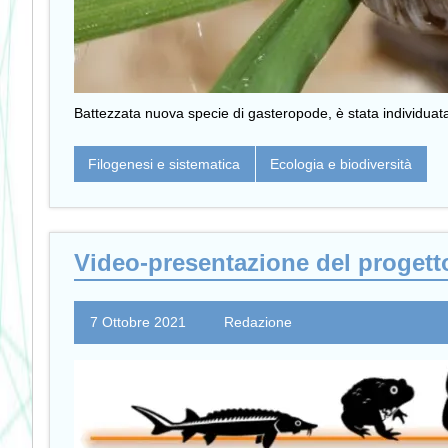
Battezzata nuova specie di gasteropode, è stata individuat
Filogenesi e sistematica
Ecologia e biodiversità
Video-presentazione del progetto 
7 Ottobre 2021
Redazione