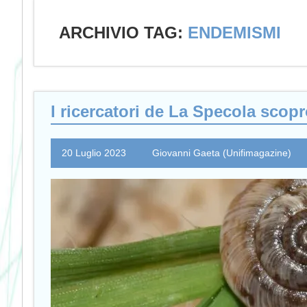
ARCHIVIO TAG:
ENDEMISMI
I ricercatori de La Specola sco
20 Luglio 2023
Giovanni Gaeta (Unifimagazine)