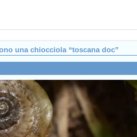
prono una chiocciola “toscana doc”