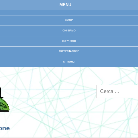
MENU
HOME
CHI SIAMO
COPYRIGHT
PRESENTAZIONE
SITI AMICI
ione