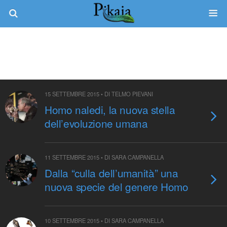
Tag › Evoluzione Umana
15 SETTEMBRE 2015 • DI TELMO PIEVANI
Homo naledi, la nuova stella
dell’evoluzione umana
11 SETTEMBRE 2015 • DI SARA CAMPANELLA
Dalla “culla dell’umanità” una
nuova specie del genere Homo
10 SETTEMBRE 2015 • DI SARA CAMPANELLA