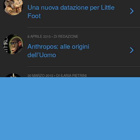
Una nuova datazione per Little
Foot
8 APRILE 2015 • DI REDAZIONE
Anthropos: alle origini
dell’Uomo
30 MARZO 2015 • DI ILARIA PIETRINI
L’uomo di Neanderthal e i
gioielli
10 MARZO 2015 • DI ANTONIO SCALARI
Il più antico fossile del genere
Homo