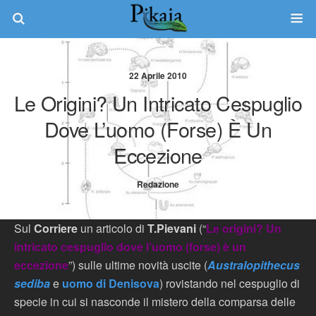
22 Aprile 2010
Le Origini? Un Intricato Cespuglio
Dove L’uomo (forse) È Un
Eccezione
Redazione
Sul
Corriere
un articolo di
T.Pievani
(“
Le origini? Un
intricato cespuglio dove l’uomo (forse) è un
eccezione
”) sulle ultime novità uscite (
Australopithecus
sediba
e
uomo di Denisova
) rovistando nel cespuglio di
specie in cui si nasconde il mistero della comparsa delle