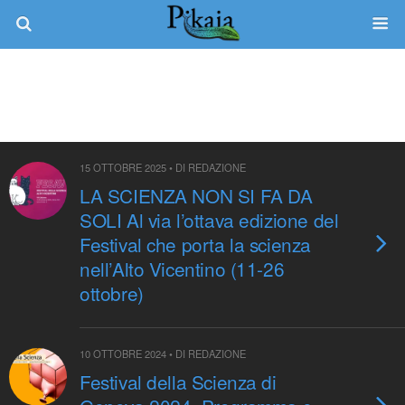
Tag › Festival Della Scienza
15 OTTOBRE 2025 • DI REDAZIONE
LA SCIENZA NON SI FA DA
SOLI Al via l’ottava edizione del
Festival che porta la scienza
nell’Alto Vicentino (11-26
ottobre)
10 OTTOBRE 2024 • DI REDAZIONE
Festival della Scienza di