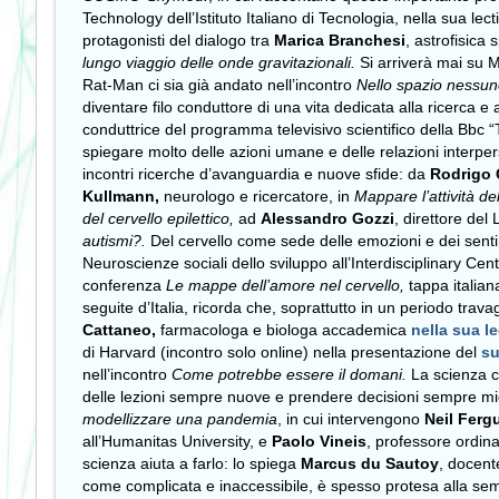
Technology dell’Istituto Italiano di Tecnologia, nella sua lec
protagonisti del dialogo tra
Marica Branchesi
, astrofisica
lungo viaggio delle onde gravitazionali.
Si arriverà mai su M
Rat-Man ci sia già andato nell’incontro
Nello spazio nessuno
diventare filo conduttore di una vita dedicata alla ricerca 
conduttrice del programma televisivo scientifico della Bbc “
spiegare molto delle azioni umane e delle relazioni interper
incontri ricerche d’avanguardia e nuove sfide: da
Rodrigo
Kullmann,
neurologo e ricercatore, in
Mappare l’attività del
del cervello epilettico,
ad
Alessandro Gozzi
, direttore del
autismi?.
Del cervello come sede delle emozioni e dei senti
Neuroscienze sociali dello sviluppo all’Interdisciplinary Cent
conferenza
Le mappe dell’amore nel cervello,
tappa italian
seguite d’Italia, ricorda che, soprattutto in un periodo tra
Cattaneo,
farmacologa e biologa accademica
nella sua l
di Harvard (incontro solo online) nella presentazione del
su
nell’incontro
Come potrebbe essere il domani.
La scienza c
delle lezioni sempre nuove e prendere decisioni sempre mig
modellizzare una pandemia
, in cui intervengono
Neil Ferg
all’Humanitas University, e
Paolo Vineis
, professore ordin
scienza aiuta a farlo: lo spiega
Marcus du Sautoy
, docent
come complicata e inaccessibile, è spesso protesa alla semp