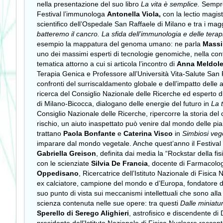
nella presentazione del suo libro
La vita è semplice.
Sempre 
Festival l’immunologa
Antonella Viola,
con la lectio magist
scientifico dell’Ospedale San Raffaele di Milano e tra i magg
batteremo il cancro. La sfida dell’immunologia e delle ter
esempio la mappatura del genoma umano: ne parla
Massi
uno dei massimi esperti di tecnologie genomiche, nella co
tematica attorno a cui si articola l’incontro di
Anna Meldole
Terapia Genica e Professore all’Università Vita-Salute San R
confronti del surriscaldamento globale e dell’impatto delle a
ricerca del Consiglio Nazionale delle Ricerche ed esperto d
di Milano-Bicocca, dialogano delle energie del futuro in
La 
Consiglio Nazionale delle Ricerche, ripercorre la storia del 
rischio, un aiuto inaspettato può venire dal mondo delle pia
trattano
Paola Bonfante
e
Caterina Visco
in
Simbiosi veg
imparare dal mondo vegetale. Anche quest’anno il Festival d
Gabriella Greison
, definita dai media la “Rockstar della f
con le scienziate
Silvia De Francia
, docente di Farmacologi
Oppedisano
, Ricercatrice dell’Istituto Nazionale di Fisic
ex calciatore, campione del mondo e d’Europa, fondatore d
suo punto di vista sui meccanismi intellettuali che sono a
scienza contenuta nelle sue opere: tra questi
Dalle miniatu
Sperello di Serego Alighieri
, astrofisico e discendente di