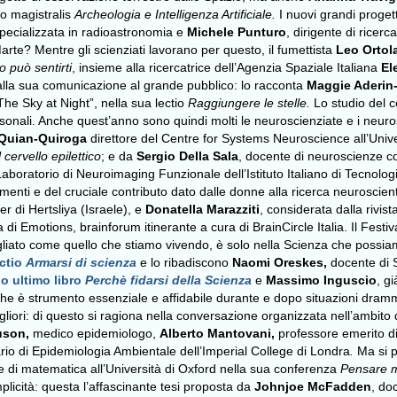
tio magistralis
Archeologia e Intelligenza Artificiale.
I nuovi grandi proget
 specializzata in radioastronomia e
Michele Punturo
, dirigente di ricerc
arte? Mentre gli scienziati lavorano per questo, il fumettista
Leo Ortol
 può sentirti
, insieme alla ricercatrice dell’Agenzia Spaziale Italiana
El
e alla sua comunicazione al grande pubblico: lo racconta
Maggie Aderin
The Sky at Night”, nella sua lectio
Raggiungere le stelle.
Lo studio del c
sonali. Anche quest’anno sono quindi molti le neuroscienziate e i neuros
 Quian-Quiroga
direttore del Centre for Systems Neuroscience all’Unive
 cervello epilettico
; e da
Sergio Della Sala
, docente di neuroscienze co
 Laboratorio di Neuroimaging Funzionale dell’Istituto Italiano di Tecnol
menti e del cruciale contributo dato dalle donne alla ricerca neuroscien
er di Hertsliya (Israele), e
Donatella Marazziti
, considerata dalla rivista
a di Emotions, brainforum itinerante a cura di BrainCircle Italia. Il Fest
vagliato come quello che stiamo vivendo, è solo nella Scienza che possiam
ectio
Armarsi di scienza
e lo ribadiscono
Naomi Oreskes,
docente di S
o ultimo libro
Perchè fidarsi della Scienza
e
Massimo Inguscio
, g
he è strumento essenziale e affidabile durante e dopo situazioni dram
liori: di questo si ragiona nella conversazione organizzata nell’ambit
uson,
medico epidemiologo,
Alberto Mantovani,
professore emerito di
ario di Epidemiologia Ambientale dell’Imperial College di Londra
.
Ma si 
e di matematica all’Università di Oxford nella sua conferenza
Pensare 
licità: questa l’affascinante tesi proposta da
Johnjoe McFadden
, do