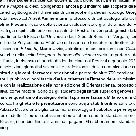
ta invece
Dante e la scienza moderna,
tra parole, musica e immagini, 
rra e mappe di cielo.
Spingendosi ancora più indietro alla scoperta delle
a ed Egittologia dell’Università di Liverpool e il paleoantropologo
Gior
etta invece ad
Albert Ammermann
, professore di antropologia alla Co
elmo Pievani
, filosofo della scienza evoluzionista e grande amico del F
iati già ospiti nelle edizioni passate del Festival e veri protagonisti d
ipartimento di Fisica dell’Università degli Studi di Roma Tor Vergata, co
 e l’École Polytechnique Fédérale di Losanna e fondatore e direttore de
rofisica con
E luce fu,
Mario Livio
, astrofisico e scrittore con il suo
Galil
ivo, che nella lectio
Disegnare fa bene alla scienza
svela l’importanza d
a l’Italia, in risposta al bando di idee lanciato dal Festival a gennaio 20
da scienziati, giornalisti scientifici e professionisti della comunicazione 
sitari e giovani ricercatori
selezionati a partire da oltre 750 candidatur
litare il pubblico di ogni fascia d’età a orientarsi all’interno delle ultimi
e con la realizzazione della nona edizione di Orientascienza, progetto
estival come motore. Sono 81 gli studenti degli istituti superiori genovesi
to anche quest’anno il sostegno della
Rappresentanza a Milano della
icerca. I
biglietti e le prenotazioni
sono
acquistabili online
sul sito 
Palazzo Ducale una biglietteria, ma si incoraggia il pubblico a
privilegi
 13 euro, ridotto 11 euro, ridottissimo 9 euro, abbonamento standard inte
0 euro; i bambini fino ai 5 anni non pagano. Gli abbonamenti standard hann
ming.