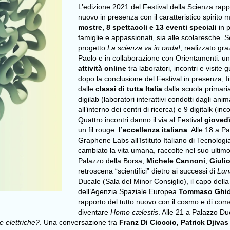
L’edizione 2021 del Festival della Scienza rappr
nuovo in presenza con il caratteristico spirito 
mostre, 8 spettacoli e 13 eventi speciali
in 
famiglie e appassionati, sia alle scolaresche. 
progetto
La scienza va in onda!
, realizzato g
Paolo e in collaborazione con Orientamenti: u
attività online
tra laboratori, incontri e visite
dopo la conclusione del Festival in presenza, 
dalle
classi di tutta Italia
dalla scuola primar
digilab (laboratori interattivi condotti dagli anim
all’interno dei centri di ricerca) e 9 digitalk (inco
Quattro incontri danno il via al Festival
gioved
un fil rouge:
l’eccellenza italiana
. Alle 18 a P
Graphene Labs all’Istituto Italiano di Tecnolog
cambiato la vita umana, raccolte nel suo ultimo
Palazzo della Borsa,
Michele
Cannoni
,
Giuli
retroscena “scientifici” dietro ai successi di
Lun
Ducale (Sala del Minor Consiglio), il capo della
dell’Agenzia Spaziale Europea
Tommaso Ghid
rapporto del tutto nuovo con il cosmo e di co
diventare
Homo cælestis
. Alle 21 a Palazzo Du
 elettriche?
. Una conversazione tra
Franz Di Cioccio, Patrick Djiva