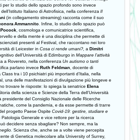
ti per lo studio dello spazio profondo sono invece
a dell’Istituto Italiano di Astrofisica, nella conferenza
Il
ani
(in collegamento streaming) racconta come il suo
eonora Ammannito
. Infine, lo studio dello spazio può
-Pocock
, cosmologa e comunicatrice scientifica,
ervello e della mente è una disciplina che permette di
cienziati presenti al Festival, che raccontano nei loro
rsità di Leicester in
Cosa ci rende umani?,
a
Dimitri
gnitivo dell’Università di Edimburgo in
Mappare l’attività
ogia a Rovereto, nella conferenza
Un autismo o tanti
tifica parlano invece
Ruth Feldman
, docente di
 Class tra i 10 psichiatri più importanti d’Italia, nella
ival, una delle manifestazioni di divulgazione più longeve e
o trovare le risposte: lo spiega la senatrice
Elena
toria della scienza e Scienze della Terra dell’Università
ià presidente del Consiglio Nazionale delle Ricerche
matiche, come la pandemia, e da esse permette di trarre
o del progetto Paese Ospite
Covid-19: gestire, studiare e
 Patologia Generale e vice rettore per la ricerca
può decidere senza sbagliare? Non sempre, ma la
meglio.
Scienza che, anche se a volte viene percepita
cente di Genetica molecolare alla University of Surrey,