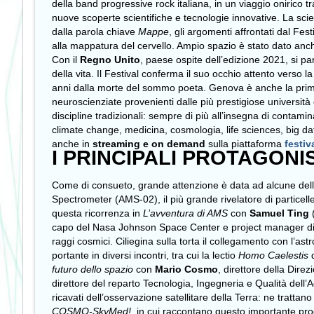
della band progressive rock italiana, in un viaggio onirico 
nuove scoperte scientifiche e tecnologie innovative. La scie
dalla parola chiave
Mappe
, gli argomenti affrontati dal Fe
alla mappatura del cervello. Ampio spazio è stato dato an
Con il
Regno Unito
, paese ospite dell’edizione 2021, si par
della vita. Il Festival conferma il suo occhio attento verso 
anni dalla morte del sommo poeta. Genova è anche la pri
neuroscienziate provenienti dalle più prestigiose università 
discipline tradizionali: sempre di più all’insegna di contamina
climate change, medicina, cosmologia, life sciences, big dat
anche in
streaming e on demand
sulla piattaforma
festiv
I PRINCIPALI PROTAGONIS
Come di consueto, grande attenzione è data ad alcune delle 
Spectrometer (AMS-02), il più grande rivelatore di particell
questa ricorrenza in
L’avventura di AMS
con
Samuel Ting
capo del Nasa Johnson Space Center e project manager 
raggi cosmici. Ciliegina sulla torta il collegamento con l’as
portante in diversi incontri, tra cui la lectio
Homo Caelestis
futuro dello spazio
con
Mario Cosmo
, direttore della Dire
direttore del reparto Tecnologia, Ingegneria e Qualità dell
ricavati dell’osservazione satellitare della Terra: ne trattan
COSMO-SkyMed!
, in cui raccontano questo importante pr