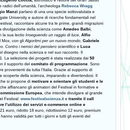
e
Eugenio Coccia,
astrofisico e rettore del Gran Sasso
 radici dell’umanità, l’archeologa
Rebecca Wragg
gio Manzi
parlano di una una specie sottovalutata e
lgate University e autore di ricerche fondamentali nel
estival, raccontare alcune tra le prime, grandi migrazioni
ella divulgazione della scienza come
Amedeo Balbi
,
n la sua lectio
Inseguendo un raggio di luce
,
Alfio
l Mox, con gli
Algoritmi per un nuovo mondo
,
Gabriele
eo. Contro i nemici del pensiero scientifico
e
Luca
el disegno nella scienza e nel suo racconto. Il
21. La selezione dei progetti è stata realizzata dai
50
con il supporto del
comitato di programmazione
. Sono
e provenienti da tutta l’Italia. Grazie al supporto di
ssime scoperte della scienza, imparando e divertendosi. Il
 che si propone di
motivare e orientare gli studenti e le
 che affiancano gli animatori del Festival in formative e
 Commissione Europea
, che intende divulgare al grande
del Festival:
www.festivalscienza.
it e
tramite il call
are l’utilizzo dei servizi e-commerce online e
ro 21 euro, ridotto 18 euro, ridottissimo 12 euro, premium
o validità per tutti i giorni e tutti gli eventi del