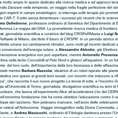
molto ampio lo spazio dedicato alla ricerca medica e ad approcci terape
ralis
Danzare nella tempesta
, un viaggio nella fragile perfezione del 
iori esperti in campo ematologico, si interroga sulle terapie più promett
apie CAR-T.
Il tutto senza dimenticare i successi più recenti che le scien
mo Delledonne
, professore ordinario di Genetica del Dipartimento di 
nferenza
La mappa del DNA
. La promettente ricerca medica di frontiera 
si
, giornalista scientifica e curatrice del blog CRISPeRMania e
Luigi N
affaele di Milano, dal titolo
Il futuro di CRISPR.
In un periodo storico in
ttività umane sui cambiamenti climatici, sono molti gli incontri dedicati 
i conversione dell’energia solare, e
Alessandro Abbotto
, già Direttor
transizione energetica non può aspettare,
mentre
Antonello Provenza
clima nella lectio
Coccodrilli al Polo Nord e ghiacci all’equatore
. In un f
nte: del loro ruolo, dell’importanza della loro biomassa e delle affascin
etale
mentre
Barbara Mazzolai
, ideatrice di un robot ispirato alle piant
edica uno spazio ai grandi temi sociali, con incontri che inducono a ri
isica”, che racconta il suo nuovo progetto
La teoria di tutte,
e l’incontro
G
a all’Università di Torino, giornalista, divulgatrice scientifica su temi 
a Nucleare, che lavora all’esperimento Alice all’acceleratore Lhc del CERN
ell’omonima fondazione che ha come obiettivo l’educazione contro il r
lla base del razzismo. Non potevano mancare, nell’anno delle celebrazio
re celesti all’Astronomia. Viaggio immaginifico nella Divina Commedia
, 
 Dante, e
Andrea Mazzucchi
, ordinario di Filologia dantesca presso l’U