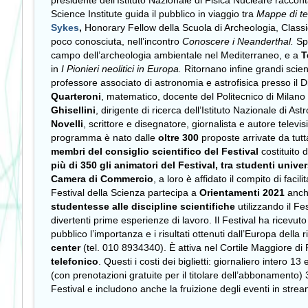
presidente dell’Istituto Nazionale di Fisica Nucleare raccon
Science Institute guida il pubblico in viaggio tra
Mappe di te
Sykes
,
Honorary Fellow della Scuola di Archeologia, Classic
poco conosciuta, nell’incontro
Conoscere i Neanderthal.
Sp
campo dell’archeologia ambientale nel Mediterraneo, e a
T
in
I Pionieri neolitici in Europa.
Ritornano infine grandi scienz
professore associato di astronomia e astrofisica presso il D
Quarteroni
, matematico, docente del Politecnico di Milano
Ghisellini
, dirigente di ricerca dell’Istituto Nazionale di Ast
Novelli
, scrittore e disegnatore, giornalista e autore televis
programma è nato dalle
oltre 300
proposte arrivate da tutt
membri del consiglio scientifico del Festival
costituito 
più di 350 gli animatori del Festival, tra studenti univer
Camera di Commercio
, a loro è affidato il compito di faci
Festival della Scienza partecipa a
Orientamenti 2021
anch
studentesse alle discipline scientifiche
utilizzando il F
divertenti prime esperienze di lavoro. Il Festival ha ricevu
pubblico l’importanza e i risultati ottenuti dall’Europa della r
center
(tel. 010 8934340). È attiva nel Cortile Maggiore di 
telefonico
. Questi i costi dei biglietti: giornaliero intero
(con prenotazioni gratuite per il titolare dell’abbonamento) 3
Festival e includono anche la fruizione degli eventi in strea