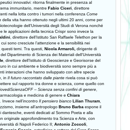
utici innovativi: ritorna finalmente in presenza al
sistema immunitario, mentre
Fabio Ciceri
, direttore
enti nella lotta contro i tumori nella conferenza
Come
ze della vita hanno ottenuto negli ultimi 20 anni, come per
Biotecnologie dell’Università degli Studi di Verona nonché
e le applicazioni della tecnica Crispr sono invece la
aldini
, direttore dell’Istituto San Raffaele Telethon per la
 cui sono cresciute l’attenzione e la sensibilità nei
a questi temi. Tra questi,
Nicola Armaroli,
dirigente di
e del Dipartimento di Scienza dei Materiali dell’Università
le
, direttore dell’Istituto di Geoscienze e Georisorse del
uturo in cui ambiente e biodiversità sono sempre più a
anti interazioni che hanno sviluppato con altre specie
e, in
Il futuro raccontato dalle piante
rivela cosa si può
flettere sul rapporto tra donne e scienza, come quello con
iovediScienzaOFF – Scienza senza confini di genere
,
di farmacologia e medicina di genere e
Chiara
. Invece nell’incontro
Il pensiero bianco
Lilian Thuram
,
azzismo, insieme all’antropologo
Bruno Barba
espone il
ni dantesche, eventi dedicati al Sommo Poeta e alla
un originale approfondimento tra Scienza e Arte, con
niversità di Napoli Federico II;
Antonio Zoccoli
,