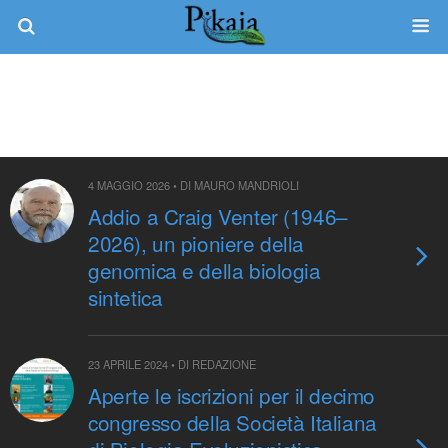
Tag › Genomica
4 MAGGIO 2026 • DI MAURO MANDRIOLI
Addio a Craig Venter (1946–
2026), un pioniere della
genomica e della biologia
sintetica
23 APRILE 2024 • DI REDAZIONE
Aperte le iscrizioni per il decimo
congresso della Società Italiana