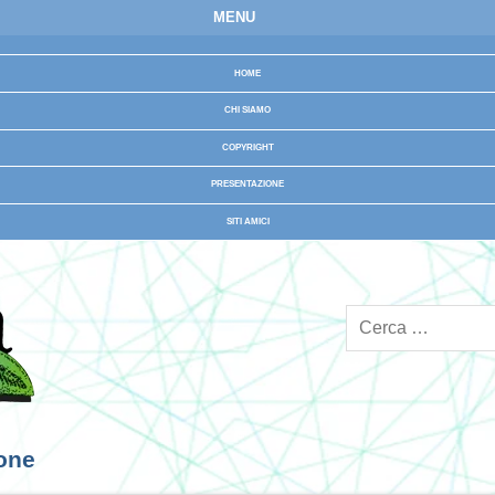
MENU
HOME
CHI SIAMO
COPYRIGHT
PRESENTAZIONE
SITI AMICI
ione