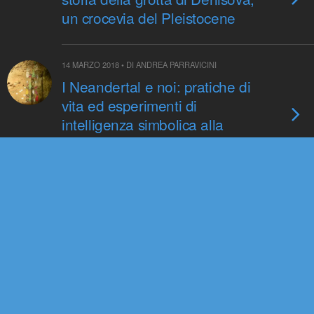
un crocevia del Pleistocene
14 MARZO 2018 • DI ANDREA PARRAVICINI
I Neandertal e noi: pratiche di
vita ed esperimenti di
intelligenza simbolica alla
Grotta di Fumane
12 OTTOBRE 2017 • DI DARIO IORI
Nuove ipotesi sull’origine di
Homo sapiens
12 GIUGNO 2017 • DI DARIO IORI
L’origine della specie Homo