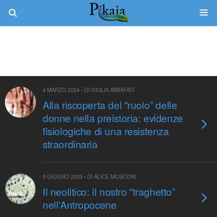
Tag › Homo Sapiens
4 MARZO 2024 • DI GIULIA ABBAFATI
Alla riscoperta del “ruolo” delle
donne nella preistoria: evidenze
fisiologiche di una resistenza
straordinaria
9 GIUGNO 2023 • DI ALICE MOSCONI
Il neolitico: il nostro “traghetto”
nell’Antropocene