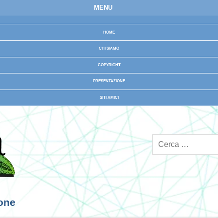
MENU
HOME
CHI SIAMO
COPYRIGHT
PRESENTAZIONE
SITI AMICI
ione