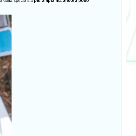
ne della specie sia
più ampia ma ancora poco