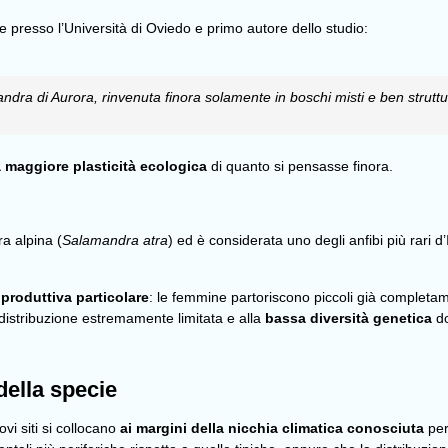
presso l’Università di Oviedo e primo autore dello studio:
andra di Aurora, rinvenuta finora solamente in boschi misti e ben struttu
 maggiore plasticità ecologica
di quanto si pensasse finora.
a alpina (
Salamandra atra
) ed è considerata uno degli anfibi più rari d’
iproduttiva particolare
: le femmine partoriscono piccoli già completam
 distribuzione estremamente limitata e alla
bassa diversità genetica
do
ella specie
vi siti si collocano
ai margini della nicchia climatica conosciuta
per