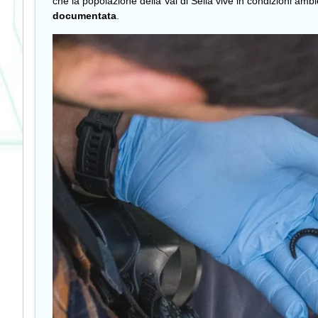
che la popolazione della Val di Sella vive in condizioni ambie
documentata
.