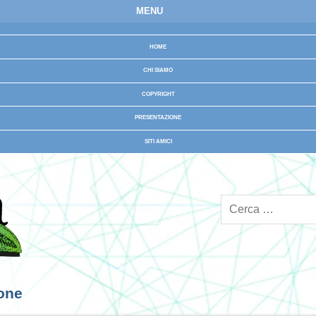
MENU
HOME
CHI SIAMO
COPYRIGHT
PRESENTAZIONE
SITI AMICI
ione