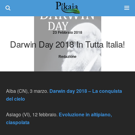
23 Febbraio 2018
Darwin Day 2018 In Tutta Italia!
Redazione
Alba (CN), 3 marzo.
Darwin day 2018 – La conquista
del cielo
Asiago (VI), 12 febbraio.
Evoluzione in altipiano,
ciaspolata