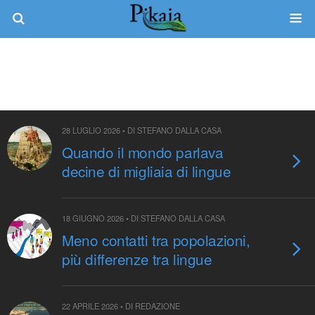
Tag › Chiara Barbieri
28 LUGLIO 2026 • DI STEFANO DALLA CASA
Quando il mondo parlava
decine di migliaia di lingue
18 GIUGNO 2026 • DI STEFANO DALLA CASA
Meno contatti tra popolazioni,
più differenze tra lingue
22 APRILE 2026 • DI REDAZIONE