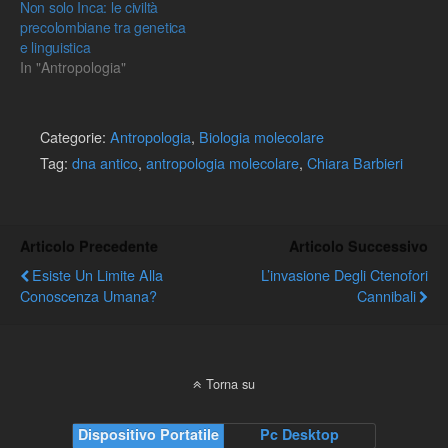
Non solo Inca: le civiltà
precolombiane tra genetica
e linguistica
In "Antropologia"
Categorie:
Antropologia
,
Biologia molecolare
Tag:
dna antico
,
antropologia molecolare
,
Chiara Barbieri
Articolo Precedente
Articolo Successivo
Esiste Un Limite Alla
L’invasione Degli Ctenofori
Conoscenza Umana?
Cannibali
Torna su
Dispositivo Portatile
Pc Desktop