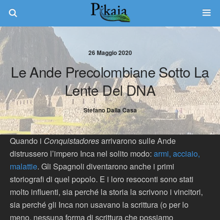
26 Maggio 2020
Le Ande Precolombiane Sotto La
Lente Del DNA
Stefano Dalla Casa
Quando i
Conquistadores
arrivarono sulle Ande
distrussero l’impero Inca nel solito modo:
armi, acciaio,
malattie
. Gli Spagnoli diventarono anche i primi
storiografi di quel popolo. E i loro resoconti sono stati
molto influenti, sia perché la storia la scrivono i vincitori,
sia perché gli Inca non usavano la scrittura (o per lo
meno, nessuna forma di scrittura che possiamo