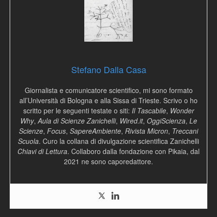
Stefano Dalla Casa
Giornalista e comunicatore scientifico, mi sono formato
all’Università di Bologna e alla Sissa di Trieste. Scrivo o ho
scritto per le seguenti testate o siti:
Il Tascabile
,
Wonder
Why
,
Aula di Scienze Zanichelli
,
Wired.it
,
OggiScienza
,
Le
Scienze
,
Focus
,
SapereAmbiente
,
Rivista Micron
,
Treccani
Scuola
. Curo la collana di divulgazione scientifica Zanichelli
Chiavi di Lettura
. Collaboro dalla fondazione con Pikaia, dal
2021 ne sono caporedattore.