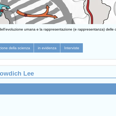
o dell’evoluzione umana e la rappresentazione (e rappresentanza) delle d
ione della scienza
in evidenza
Interviste
Bowdich Lee