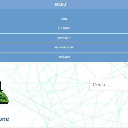
MENU
HOME
CHI SIAMO
COPYRIGHT
PRESENTAZIONE
SITI AMICI
ione