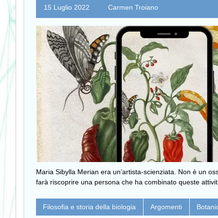
15 Luglio 2022
Carmen Troiano
Maria Sibylla Merian era un’artista-scienziata. Non è un ossi
farà riscoprire una persona che ha combinato queste attività d
Filosofia e storia della biologia
Argomenti
Botani