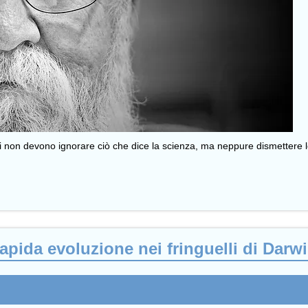
i non devono ignorare ciò che dice la scienza, ma neppure dismettere le 
rapida evoluzione nei fringuelli di Darw