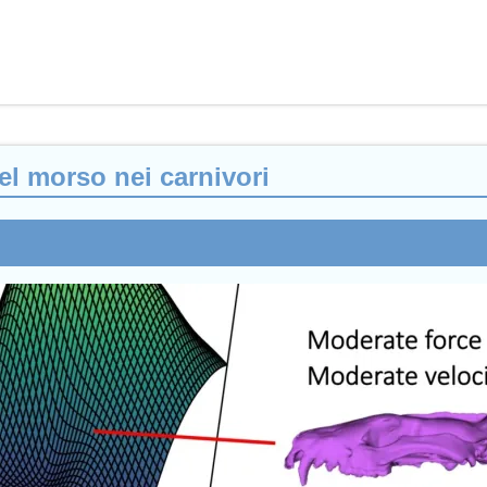
el morso nei carnivori