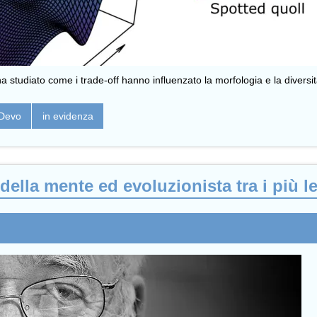
studiato come i trade-off hanno influenzato la morfologia e la diversità
Devo
in evidenza
della mente ed evoluzionista tra i più le