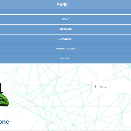
MENU
HOME
CHI SIAMO
COPYRIGHT
PRESENTAZIONE
SITI AMICI
ione