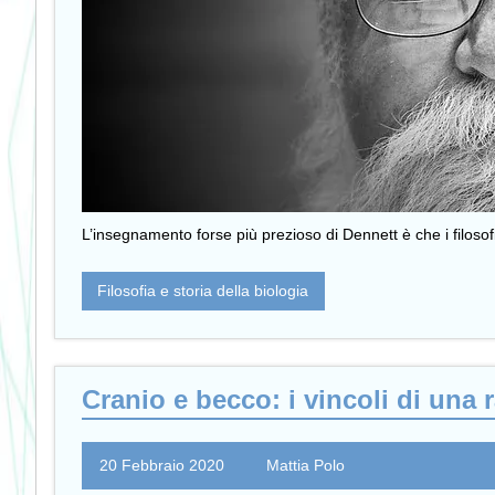
L’insegnamento forse più prezioso di Dennett è che i filosof
Filosofia e storia della biologia
Cranio e becco: i vincoli di una 
20 Febbraio 2020
Mattia Polo