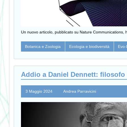
Un nuovo articolo, pubblicato su Nature Communications, ha 
Botanica e Zoologia
Ecologia e biodiversità
Evo-
Addio a Daniel Dennett: filosofo 
3 Maggio 2024
Andrea Parravicini