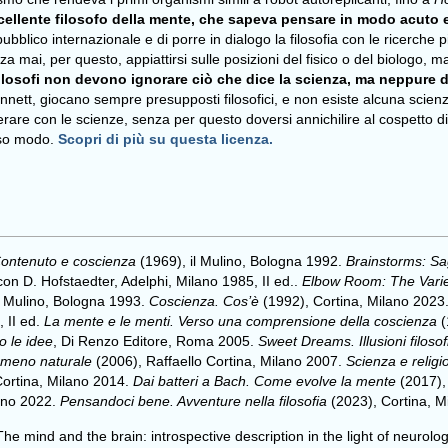
llente filosofo della mente, che sapeva pensare in modo acuto e 
 pubblico internazionale e di porre in dialogo la filosofia con le ricerche
 senza mai, per questo, appiattirsi sulle posizioni del fisico o del biolog
losofi non devono ignorare ciò che dice la scienza, ma neppure dis
Dennett, giocano sempre presupposti filosofici, e non esiste alcuna scien
erare con le scienze, senza per questo doversi annichilire al cospetto d
sso modo
.
Scopri di più su questa licenza.
ontenuto e coscienza
(1969), il Mulino, Bologna 1992.
Brainstorms: Sag
on D. Hofstaedter, Adelphi, Milano 1985, II ed..
Elbow Room: The Variet
l Mulino, Bologna 1993.
Coscienza. Cos’è
(1992), Cortina, Milano 2023
, II ed.
La mente e le menti. Verso una comprensione della coscienza
(
 le idee
, Di Renzo Editore, Roma 2005.
Sweet Dreams. Illusioni filoso
nomeno naturale
(2006), Raffaello Cortina, Milano 2007.
Scienza e relig
Cortina, Milano 2014.
Dai batteri a Bach. Come evolve la mente
(2017),
lano 2022.
Pensandoci bene. Avventure nella filosofia
(2023), Cortina, Mi
“The mind and the brain: introspective description in the light of neurologi