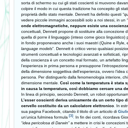
sorta di schermo su cui gli stati coscienti si muovono davan
colpire il modo in cui questa tradizione ha concepito gli stati
proprietà dello stato mentale. Dennett ha definito questi
“qu
vedere piccole immagini accessibili solo a noi stessi, in un
onde elettromagnetiche, neppure esiste una coscienza 
concettuali, Dennett propone di sostituire alla concezione
quella di porre il linguaggio (inteso come gioco linguistico) 
in fondo proponevano anche i suoi maestri (Quine e Ryle, e 
language models
”. Dennett è critico verso qualsiasi posizi
strumenti concettuali e tecnologici avanzati e sofisticati, 
della coscienza è un concetto mal formato, un artefatto linguis
l’esperienza in prima persona e presuppone l’introspezione c
della dimensione soggettiva dell’esperienza, ovvero l’idea 
persona. Per distinguerlo dalla fenomenologia interiore, c
dimensione mentale.
Così come la temperatura è stata s
in causa la temperatura, così dobbiamo cercare una d
In linea di principio, secondo Dennett, un robot opportun
L’esser coscienti deriva unicamente da un certo tipo d
cervello costituito da un calcolatore elettronico
. In es
sua pagina Facebook, citando il titolo di un articolo di
Giuli
[3]
un’unica fulminea formula
. In fin dei conti, ricordava G
“idea pericolosa di Darwin”
a mettere in crisi le concezioni