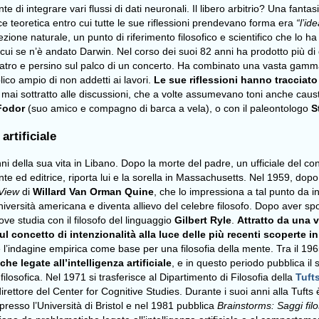
e di integrare vari flussi di dati neuronali. Il libero arbitrio? Una fant
ce teoretica entro cui tutte le sue riflessioni prendevano forma era
“l’id
elezione naturale, un punto di riferimento filosofico e scientifico che lo
cui se n’è andato Darwin. Nel corso dei suoi 82 anni ha prodotto più di quin
a teatro e persino sul palco di un concerto. Ha combinato una vasta gamm
ico ampio di non addetti ai lavori.
Le sue riflessioni hanno tracciato d
mai sottratto alle discussioni, che a volte assumevano toni anche caustici
Fodor
(suo amico e compagno di barca a vela), o con il paleontologo
S
artificiale
i della sua vita in Libano. Dopo la morte del padre, un ufficiale del c
 ed editrice, riporta lui e la sorella in Massachusetts. Nel 1959, dopo 
 View
di
Willard Van Orman Quine
, che lo impressiona a tal punto da i
università americana e diventa allievo del celebre filosofo. Dopo aver sp
ove studia con il filosofo del linguaggio
Gilbert Ryle
.
Attratto da una v
ul concetto di intenzionalità alla luce delle più recenti scoperte 
zare l’indagine empirica come base per una filosofia della mente. Tra il 196
he legate all’intelligenza artificiale
, e in questo periodo pubblica il 
losofica. Nel 1971 si trasferisce al Dipartimento di Filosofia della
Tuft
direttore del Center for Cognitive Studies. Durante i suoi anni alla Tuft
 presso l’Università di Bristol e nel 1981 pubblica
Brainstorms: Saggi filo