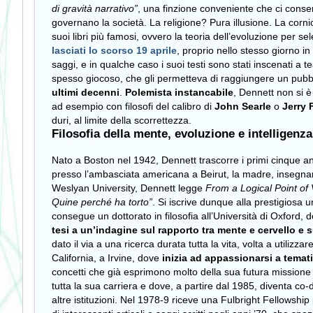
di gravità narrativo”
, una finzione conveniente che ci consent
governano la società. La religione? Pura illusione. La corni
suoi libri più famosi, ovvero la teoria dell’evoluzione per s
lasciati lo scorso 19 aprile
, proprio nello stesso giorno in 
saggi, e in qualche caso i suoi testi sono stati inscenati 
spesso giocoso, che gli permetteva di raggiungere un pubbl
ultimi decenni
.
Polemista instancabile
, Dennett non si è 
ad esempio con filosofi del calibro di
John Searle
o
Jerry 
duri, al limite della scorrettezza.
Filosofia della mente, evoluzione e intelligenza 
Nato a Boston nel 1942, Dennett trascorre i primi cinque ann
presso l’ambasciata americana a Beirut, la madre, insegnante
Weslyan University, Dennett legge
From a Logical Point of
Quine perché ha torto”
. Si iscrive dunque alla prestigiosa 
consegue un dottorato in filosofia all’Università di Oxford, d
tesi a un’indagine sul rapporto tra mente e cervello e s
dato il via a una ricerca durata tutta la vita, volta a utiliz
California, a Irvine, dove
inizia ad appassionarsi a tematic
concetti che già esprimono molto della sua futura missione fi
tutta la sua carriera e dove, a partire dal 1985, diventa co-
altre istituzioni. Nel 1978-9 riceve una Fulbright Fellowship