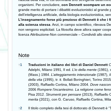
organismi. Per concludere,
con Dennett scompare un ecce
grande merito di portare i dibattiti evoluzionistici al grande
dell’intelligenza artificiale, della biologia evoluzionistica,
L’insegnamento forse più prezioso di Dennett è che i fi
alla scienza stessa
. Anzi, in campo scientifico, rilevava 
non vengono esplicitati. La filosofia deve allora saper coop
licenza
Attribuzione-Non commerciale – Condividi allo ste
Note
Note
↑
1
Traduzioni in italiano dei libri di Daniel Dennett
C
Adelphi, Milano 1991, II ed.
L’io della mente
(1981), c
(Mass.) 1984.
L’atteggiamento intenzionale
(1987), i
della vita
(1995), tr. it. Bollati Boringhieri, Torino 2015
(2003), Raffaello Cortina, Milano 2004.
Dove nascono
2006
Rompere l’incantesimo. La religione come fe
Pisa 2012.
Strumenti per pensare
(2013), Raffaello 
merita
(2021), con G. Caruso, Raffaello Cortina, Mi
↑
2
Il titolo completo della tesi di dottorato di Dennett è 