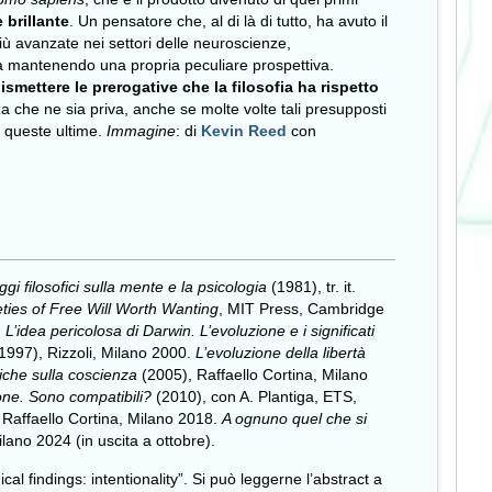
brillante
. Un pensatore che, al di là di tutto, ha avuto il
 più avanzate nei settori delle neuroscienze,
o, ma mantenendo una propria peculiare prospettiva.
mettere le prerogative che la filosofia ha rispetto
za che ne sia priva, anche se molte volte tali presupposti
i queste ultime.
Immagine
:
di
Kevin Reed
con
gi filosofici sulla mente e la psicologia
(1981), tr. it.
ies of Free Will Worth Wanting
, MIT Press, Cambridge
.
L’idea pericolosa di Darwin. L’evoluzione e i significati
1997), Rizzoli, Milano 2000.
L’evoluzione della libertà
fiche sulla coscienza
(2005), Raffaello Cortina, Milano
ione. Sono compatibili?
(2010), con A. Plantiga, ETS,
 Raffaello Cortina, Milano 2018.
A ognuno quel che si
lano 2024 (in uscita a ottobre).
cal findings: intentionality”. Si può leggerne l’abstract a