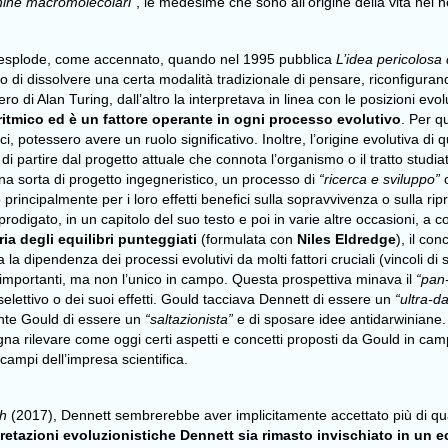
chine macromolecolari”
, le medesime che sono all’origine della vita nel n
one esplode, come accennato, quando nel 1995 pubblica
L’idea pericolosa
di dissolvere una certa modalità tradizionale di pensare, riconfiguran
ero di Alan Turing, dall’altro la interpretava in linea con le posizioni e
ritmico ed è un fattore operante in ogni processo evolutivo
. Per q
i, potessero avere un ruolo significativo. Inoltre, l’origine evolutiva di
 di partire dal progetto attuale che connota l’organismo o il tratto stu
na sorta di progetto ingegneristico, un processo di
“ricerca e sviluppo”
o
o principalmente per i loro effetti benefici sulla sopravvivenza o sulla r
rodigato, in un capitolo del suo testo e poi in varie altre occasioni, a co
ria degli equilibri punteggiati
(formulata con
Niles Eldredge
), il con
 la dipendenza dei processi evolutivi da molti fattori cruciali (vincoli di
ù importanti, ma non l’unico in campo. Questa prospettiva minava il
“pan
elettivo o dei suoi effetti. Gould tacciava Dennett di essere un
“ultra-d
ente Gould di essere un
“saltazionista”
e di sposare idee antidarwiniane. 
ogna rilevare come oggi certi aspetti e concetti proposti da Gould in ca
 campi dell’impresa scientifica.
ch
(2017), Dennett sembrerebbe aver implicitamente accettato più di qu
retazioni evoluzionistiche Dennett sia rimasto invischiato in un 