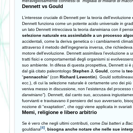
meravigliosamente connessi di
“migliaia di miliardi di mac
Dennett vs Gould
L’interesse cruciale di Dennett per la teoria dell’evoluzi
Dennett funziona come un potente acido universale in grado 
un lato Dennett intrecciava la teoria darwiniana con il pensi
selezione naturale era assimilabile a un processo algo
accidentali, come la deriva genetica o i cambiamenti climatic
attraverso il metodo dell’ingegneria inversa, che richiedeva
motore dell’evoluzione. Dennett assimilava l’evoluzione a u
tratti fisici e comportamentali degli organismi si evolvesser
suo ambiente. In difesa di questa prospettiva, Dennett si è p
dal già citato paleontologo
Stephen J. Gould
, come la
teo
“
pennacchio
” (con
Richard Lewontin
). Gould sottolineava
ecc.), di cui la selezione naturale è certamente uno dei pi
veniva messo in discussione, non l’esistenza del processo s
darwiniano”
). Dennett, dal canto suo, accusava ingiustam
fuorvianti e travisavano il pensiero del suo avversario, bis
nozione di “exaptation”, che oggi viene applicata in svariati
Memi, religione e libero arbitrio
Se è vero che negli ultimi contributi, come
Dai batteri a Ba
[4]
gouldiana
,
bisogna anche notare che nelle sue interp