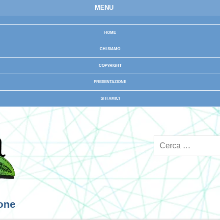
MENU
HOME
CHI SIAMO
COPYRIGHT
PRESENTAZIONE
SITI AMICI
ione