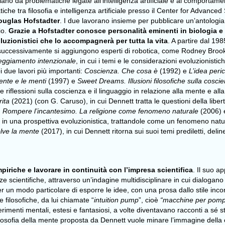
aziano da problematiche legate all’intelligenza artificiale e al comportamen
che tra filosofia e intelligenza artificiale presso il Center for Advanced
ouglas Hofstadter
. I due lavorano insieme per pubblicare un’antologia di
io.
Grazie a Hofstadter conosce personalità eminenti in biologia 
oluzionistici che lo accompagnerà per tutta la vita
. A partire dal 19
i successivamente si aggiungono esperti di robotica, come Rodney Broo
teggiamento intenzionale
, in cui i temi e le considerazioni evoluzionist
i due lavori più importanti:
Coscienza. Che cosa è
(1992) e
L’idea peri
nte e le menti
(1997) e
Sweet Dreams. Illusioni filosofiche sulla cosci
e riflessioni sulla coscienza e il linguaggio in relazione alla mente e alla
ita
(2021) (con G. Caruso), in cui Dennett tratta le questioni della libert
;
Rompere l’incantesimo. La religione come fenomeno naturale
(2006)
iose in una prospettiva evoluzionistica, trattandole come un fenomeno natu
lve la mente
(2017), in cui Dennett ritorna sui suoi temi prediletti, deli
piriche e lavorare in continuità con l’impresa scientifica
. Il suo a
 scientifiche, attraverso un’indagine multidisciplinare in cui dialogano n
 per un modo particolare di esporre le idee, con una prosa dallo stile inc
 filosofiche, da lui chiamate “
intuition pump
”, cioè
“macchine per pompar
erimenti mentali, estesi e fantasiosi, a volte diventavano racconti a sé s
ilosofia della mente proposta da Dennett vuole minare l’immagine della 