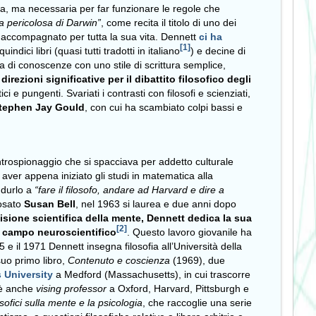
asia, ma necessaria per far funzionare le regole che
ea pericolosa di Darwin”
, come recita il titolo di uno dei
 ha accompagnato per tutta la sua vita. Dennett
ci ha
[1]
dici libri (quasi tutti tradotti in italiano
) e decine di
a di conoscenze con uno stile di scrittura semplice,
irezioni significative per il dibattito filosofico degli
 e pungenti. Svariati i contrasti con filosofi e scienziati,
tephen Jay Gould
, con cui ha scambiato colpi bassi e
ontrospionaggio che si spacciava per addetto culturale
aver appena iniziato gli studi in matematica alla
ndurlo a
“fare il filosofo, andare ad Harvard e dire a
osato
Susan Bell
, nel 1963 si laurea e due anni dopo
isione scientifica della mente, Dennett dedica la sua
[2]
in campo neuroscientifico
. Questo lavoro giovanile ha
5 e il 1971 Dennett insegna filosofia all’Università della
suo primo libro,
Contenuto e coscienza
(1969), due
s University
a Medford (Massachusetts), in cui trascorre
s è anche
vising professor
a Oxford, Harvard, Pittsburgh e
sofici sulla mente e la psicologia
, che raccoglie una serie