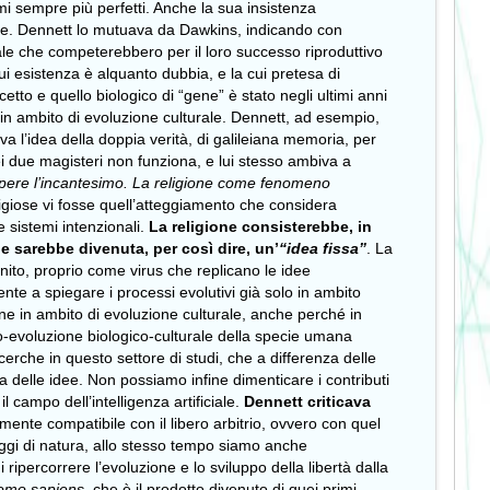
i sempre più perfetti. Anche la sua insistenza
tive. Dennett lo mutuava da Dawkins, indicando con
rale che competerebbero per il loro successo riproduttivo
ui esistenza è alquanto dubbia, e la cui pretesa di
etto e quello biologico di “gene” è stato negli ultimi anni
 in ambito di evoluzione culturale. Dennett, ad esempio,
va l’idea della doppia verità, di galileiana memoria, per
ei due magisteri non funziona, e lui stesso ambiva a
ere l’incantesimo. La religione come fenomeno
ligiose vi fosse quell’atteggiamento che considera
 sistemi intenzionali.
La religione consisterebbe, in
 e sarebbe divenuta, per così dire, un’
“idea fissa”
. La
ito, proprio come virus che replicano le idee
iente a spiegare i processi evolutivi già solo in ambito
ne in ambito di evoluzione culturale, anche perché in
o-evoluzione biologico-culturale della specie umana
icerche in questo settore di studi, che a differenza delle
ria delle idee. Non possiamo infine dimenticare i contributi
 campo dell’intelligenza artificiale.
Dennett criticava
mente compatibile con il libero arbitrio, ovvero con quel
leggi di natura, allo stesso tempo siamo anche
ipercorrere l’evoluzione e lo sviluppo della libertà dalla
omo sapiens
, che è il prodotto divenuto di quei primi