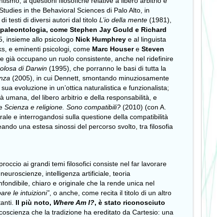
tismo, a questioni filosofiche relative a libero arbitrio e
 Studies in the Behavioral Sciences di Palo Alto, in
 testi di diversi autori dal titolo
L’io della mente
(1981),
e paleontologia, come Stephen Jay Gould e Richard
85, insieme allo psicologo
Nick Humphrey
e al linguista
ks, e eminenti psicologi, come
Marc Houser
e
Steven
iche già occupano un ruolo consistente, anche nel ridefinire
colosa di Darwin
(1995), che porranno le basi di tutta la
enza
(2005), in cui Dennett, smontando minuziosamente
 sua evoluzione in un’ottica naturalistica e funzionalista;
à umana, del libero arbitrio e della responsabilità, e
 e
Scienza e religione. Sono compatibili?
(2010) (con A.
rale e interrogandosi sulla questione della compatibilità
neando una estesa sinossi del percorso svolto, tra filosofia
pproccio ai grandi temi filosofici consiste nel far lavorare
euroscienze, intelligenza artificiale, teoria
onfondibile, chiaro e originale che la rende unica nel
e le intuizioni”
, o anche, come recita il titolo di un altro
tanti.
Il più noto,
Where Am I?
, è stato riconosciuto
coscienza che la tradizione ha ereditato da Cartesio: una