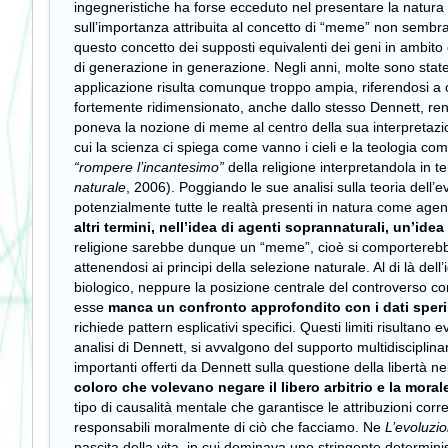
ingegneristiche ha forse ecceduto nel presentare la natura
sull’importanza attribuita al concetto di “meme” non sembra
questo concetto dei supposti equivalenti dei geni in ambito 
di generazione in generazione. Negli anni, molte sono state 
applicazione risulta comunque troppo ampia, riferendosi a ogni
fortemente ridimensionato, anche dallo stesso Dennett, rende
poneva la nozione di meme al centro della sua interpretazion
cui la scienza ci spiega come vanno i cieli e la teologia co
“rompere l’incantesimo”
della religione interpretandola in ter
naturale
, 2006). Poggiando le sue analisi sulla teoria dell
potenzialmente tutte le realtà presenti in natura come agen
altri termini, nell’idea di agenti soprannaturali, un’id
religione sarebbe dunque un “meme”, cioè si comporterebbe 
attenendosi ai principi della selezione naturale. Al di là dell
biologico, neppure la posizione centrale del controverso co
esse
manca un confronto approfondito con i dati speri
richiede pattern esplicativi specifici. Questi limiti risultan
analisi di Dennett, si avvalgono del supporto multidisciplinar
importanti offerti da Dennett sulla questione della libertà n
coloro che volevano negare il libero arbitrio e la moral
tipo di causalità mentale che garantisce le attribuzioni cor
responsabili moralmente di ciò che facciamo. Ne
L’evoluzio
nascita della vita, in cui dominava uno stringente determini