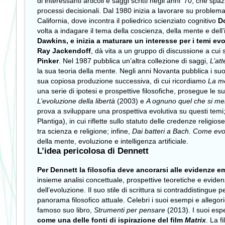
di interessanti articoli e saggi scritti negli anni ’70, che sp
processi decisionali. Dal 1980 inizia a lavorare su problemati
California, dove incontra il poliedrico scienziato cognitivo
D
volta a indagare il tema della coscienza, della mente e dell’
Dawkins, e inizia a maturare un interesse per i temi ev
Ray Jackendoff
, dà vita a un gruppo di discussione a cu
Pinker
. Nel 1987 pubblica un’altra collezione di saggi,
L’at
la sua teoria della mente. Negli anni Novanta pubblica i suo
sua copiosa produzione successiva, di cui ricordiamo
La me
una serie di ipotesi e prospettive filosofiche, prosegue le su
L’evoluzione della libertà
(2003) e
A ognuno quel che si mer
prova a sviluppare una prospettiva evolutiva su questi temi
Plantiga), in cui riflette sullo statuto delle credenze relig
tra scienza e religione; infine,
Dai batteri a Bach. Come evo
della mente, evoluzione e intelligenza artificiale.
L’idea pericolosa di Dennett
Per Dennett la filosofia deve ancorarsi alle evidenze em
insieme analisi concettuale, prospettive teoretiche e evidenze
dell’evoluzione. Il suo stile di scrittura si contraddistingue
panorama filosofico attuale. Celebri i suoi esempi e allegorie
famoso suo libro,
Strumenti per pensare
(2013). I suoi esp
come una delle fonti di ispirazione del film
Matrix
. La f