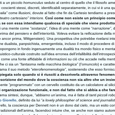
ti a un piccolo
homunculus
seduto al centro di quello che il filosofo 
 coscienti stessi, discreti, identificabili separatamente, in cui vi è una q
alia”
come illusioni, dovute al fatto che fin da Cartesio tendiamo a pr
“teatro cartesiano”
interiore.
Così come non esiste un principio come
se con essa intendiamo qualcosa di speciale che viene prodotto d
 di una mente come
“sostanza”
, l’idea di una mente come
“narrazione”
, 
prima del pensiero e dell’interiorità. Voleva evitare la reificazione dell
ancor prima, Wittgenstein). Una prospettiva che potrebbe rivelarsi inte
one dualista, panpsichista, emergentista, incluso il modo di procedere d
ripropongono in fondo ingenuamente una dualità tra mondo fisico e mentale
tico-culturale costruito sull’idea erronea dell’infallibilità dell’introspezi
ome una fonte affidabile di informazioni su ciò che accade nella mente. De
che ci sia un
“fantasma nella macchina biologica”
(l’omuncolo) e caratte
hiama il suo metodo
“eterofenomenologia”
, sostenendo che esso fornisca
piegata solo quando si è riusciti a descriverla attraverso fenom
escrizione del mondo dove la coscienza non sia altro che un insi
amente
“programmato”
con un cervello costituito da un calcolatore al sil
i organizzazione funzionale, e non dal fatto che si abbia a che fa
trema sintesi, dunque,
“abbiamo un’anima, ma è fatta di tanti piccoli robo
o Giorello
, definito da lui
“a lovely philosopher of science and journalist
iorello, la coscienza per Dennett non è un dono dal cielo, ma un esito con
 tradizionali dell’anima, facendoci intuire che, se anche non siamo au