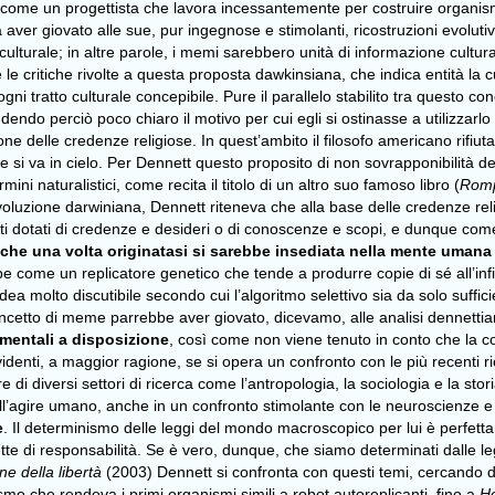
 come un progettista che lavora incessantemente per costruire organism
 aver giovato alle sue, pur ingegnose e stimolanti, ricostruzioni evolu
culturale; in altre parole, i memi sarebbero unità di informazione cultu
le critiche rivolte a questa proposta dawkinsiana, che indica entità la c
 tratto culturale concepibile. Pure il parallelo stabilito tra questo conc
ndo perciò poco chiaro il motivo per cui egli si ostinasse a utilizzarlo
e delle credenze religiose. In quest’ambito il filosofo americano rifiuta
me si va in cielo. Per Dennett questo proposito di non sovrapponibilità d
mini naturalistici, come recita il titolo di un altro suo famoso libro (
Romp
’evoluzione darwiniana, Dennett riteneva che alla base delle credenze re
ti dotati di credenze e desideri o di conoscenze e scopi, e dunque come
ea che una volta originatasi si sarebbe insediata nella mente umana
come un replicatore genetico che tende a produrre copie di sé all’infin
’idea molto discutibile secondo cui l’algoritmo selettivo sia da solo suffic
ncetto di meme parrebbe aver giovato, dicevamo, alle analisi dennettia
mentali a disposizione
, così come non viene tenuto in conto che la c
o evidenti, a maggior ragione, se si opera un confronto con le più recenti r
e di diversi settori di ricerca come l’antropologia, la sociologia e la sto
ell’agire umano, anche in un confronto stimolante con le neuroscienze e il
e
. Il determinismo delle leggi del mondo macroscopico per lui è perfetta
rette di responsabilità. Se è vero, dunque, che siamo determinati dalle 
ne della libertà
(2003) Dennett si confronta con questi temi, cercando di r
smo che rendeva i primi organismi simili a robot autoreplicanti, fino a
H