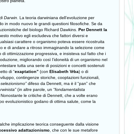
ostro pianeta.
 di Darwin
. La teoria darwiniana dell’evoluzione per
do in modo nuovo le grandi questioni filosofiche. Se da
voluzionistiche del biologo Richard Dawkins.
Per Dennett la
uesto motivo egli escludeva che fattori diversi e
 qualsiasi carattere o organismo poteva essere ricostruita
diato e di andare a ritroso immaginando la selezione come
 di ottimizzazione progressiva, e insisteva sul fatto che i
iproduzione, migliorando così l’idoneità di un organismo nel
ntestare tutta una serie di posizioni e concetti sostenuti
cetto di “
exaptation”
(con
Elisabeth Vrba
) o di
 sviluppo, contingenze storiche, cooptazioni funzionali,
-selezionismo”
difeso da Dennett, ma è il “pan” che
arwinista”
(in altre parole, un
“fondamentalista
Nonostante le critiche di Dennett, che a volte erano
mpo evoluzionistico godano di ottima salute, come la
alche implicazione teorica conseguente dalla visione
eccessivo adattazionismo
, che con le sue metafore