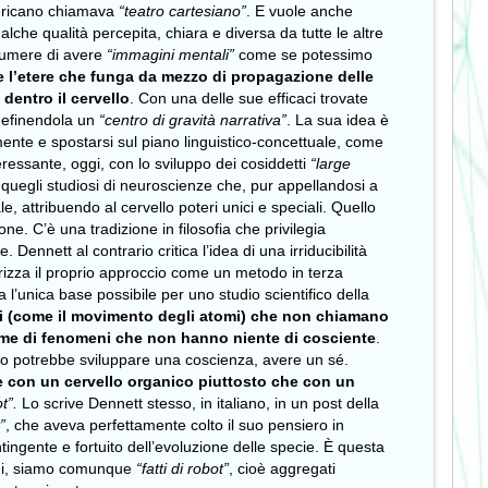
americano chiamava
“teatro cartesiano”
. E vuole anche
ualche qualità percepita, chiara e diversa da tutte le altre
esumere di avere
“immagini mentali”
come se potessimo
 l’etere che funga da mezzo di propagazione delle
entro il cervello
. Con una delle sue efficaci trovate
definendola un
“centro di gravità narrativa”
. La sua idea è
a mente e spostarsi sul piano linguistico-concettuale, come
ressante, oggi, con lo sviluppo dei cosiddetti
“large
i quegli studiosi di neuroscienze che, pur appellandosi a
, attribuendo al cervello poteri unici e speciali. Quello
one. C’è una tradizione in filosofia che privilegia
nnett al contrario critica l’idea di una irriducibilità
rizza il proprio approccio come un metodo in terza
 l’unica base possibile per uno studio scientifico della
eni (come il movimento degli atomi) che non chiamano
eme di fenomeni che non hanno niente di cosciente
.
icio potrebbe sviluppare una coscienza, avere un sé.
re con un cervello organico piuttosto che con un
t”.
Lo scrive Dennett stesso, in italiano, in un post della
”
, che aveva perfettamente colto il suo pensiero in
tingente e fortuito dell’evoluzione delle specie. È questa
tomi, siamo comunque
“fatti di robot”
, cioè aggregati