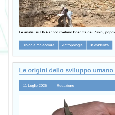
Le analisi su DNA antico rivelano l’identità dei Punici, popol
Biologia molecolare
Antropologia
in evidenza
Le origini dello sviluppo umano ne
11 Luglio 2025
Redazione