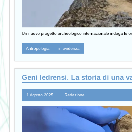
Un nuovo progetto archeologico internazionale indaga le origini
Antropologia
in evidenza
Geni ledrensi. La storia di una v
1 Agosto 2025
Redazione