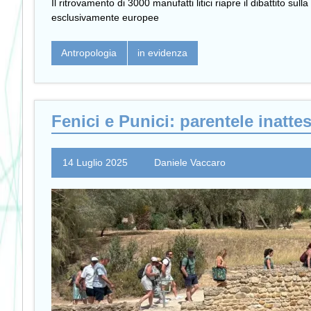
Il ritrovamento di 3000 manufatti litici riapre il dibattito s
esclusivamente europee
Antropologia
in evidenza
Fenici e Punici: parentele inatte
14 Luglio 2025
Daniele Vaccaro