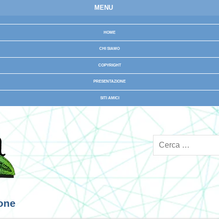
MENU
HOME
CHI SIAMO
COPYRIGHT
PRESENTAZIONE
SITI AMICI
ione