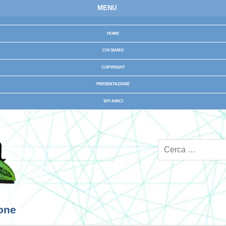
MENU
HOME
CHI SIAMO
COPYRIGHT
PRESENTAZIONE
SITI AMICI
ione