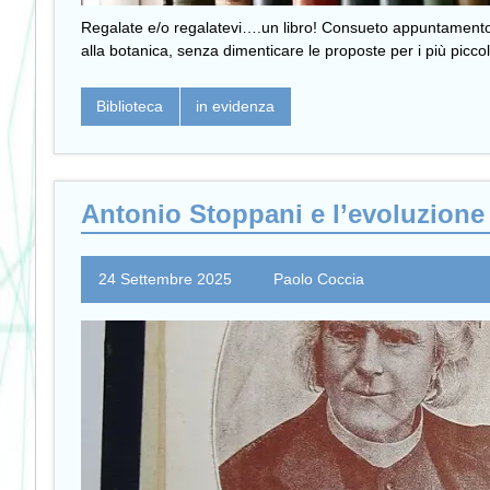
Regalate e/o regalatevi….un libro! Consueto appuntamento con 
alla botanica, senza dimenticare le proposte per i più picco
Biblioteca
in evidenza
Antonio Stoppani e l’evoluzione
24 Settembre 2025
Paolo Coccia