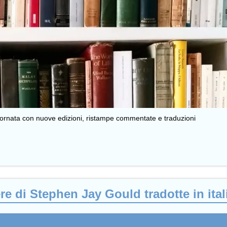
giornata con nuove edizioni, ristampe commentate e traduzioni
re di Stephen Jay Gould tradotte in ita