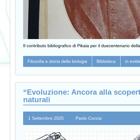
Il contributo bibliografico di Pikaia per il duecentenario del
Filosofia e storia della biologia
Biblioteca
in evid
“Evoluzione: Ancora alla scopert
naturali
1 Settembre 2025
Paolo Coccia