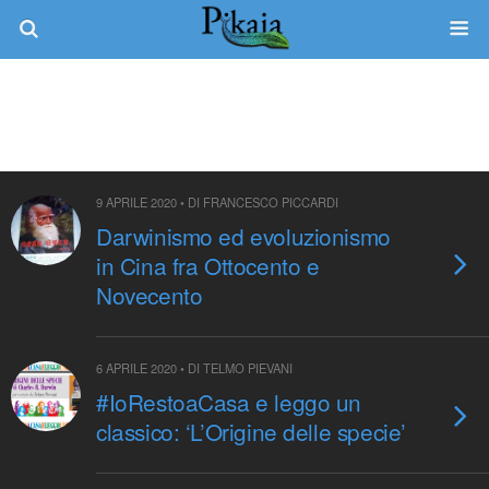
Categorie ›
Darwin: Vita E Opere
9 APRILE 2020 • DI FRANCESCO PICCARDI
Darwinismo ed evoluzionismo
in Cina fra Ottocento e
Novecento
6 APRILE 2020 • DI TELMO PIEVANI
#IoRestoaCasa e leggo un
classico: ‘L’Origine delle specie’